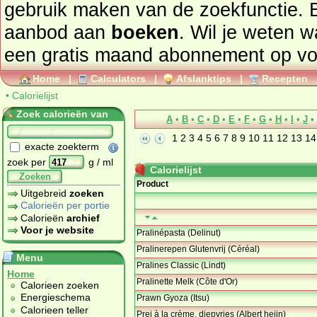
gebruik maken van de zoekfunctie. 
aanbod aan
boeken
. Wil je weten 
een gratis maand abonnement op
vo
Home
|
Calculators
|
Afslanktips
|
Recepten
•
Calorielijst
Zoek calorieën van
A
•
B
•
C
•
D
•
E
•
F
•
G
•
H
•
I
•
J
•
1
2
3
4
5
6
7
8
9
10
11
12
13
14
exacte zoekterm
zoek per
g / ml
Calorielijst
Zoeken
Product
Uitgebreid
zoeken
Calorieën per portie
Calorieën
archief
Voor je website
Pralinépasta (Delinut)
Pralinerepen Glutenvrij (Céréal)
Menu
Pralines Classic (Lindt)
Home
Pralinette Melk (Côte d'Or)
Calorieen zoeken
Energieschema
Prawn Gyoza (Itsu)
Calorieen teller
Prei à la crème, diepvries (Albert heijn)