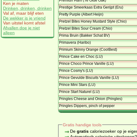
Premiun Ham (Ye Olde Oak)
Ken je maten
Prestige Smeerkaas Extra Gerijpt (Eru)
Drinken, drinken, drinken
Val af, maar blijf eten
Pretty Purple (Albert Heijn)
De wekker is je vriend
Pretzel Bites Honey Mustard Style (Chio)
Van uitstel komt afstel
Afvallen doe je niet
Pretzel Bites Sour Cream (Chio)
alleen
Prima Bruin (Bakker Schat BV)
Primavera (Haribo)
Primium Skinny Orange (CoolBest)
Prince Cake en Choc (LU)
Prince Choco Prince Vanille (LU)
Prince Cosmy's (LU)
Prince Gevulde Biscuits Vanille (LU)
Prince Mini Stars (LU)
Prince Start Naturel (LU)
Pringles Cheese and Onion (Pringles)
Pringles Dippers, pinch of pepper
Gratis handige tools
De
gratis
caloriezoeker op je eige
Automatisch calorieën uitrekenen