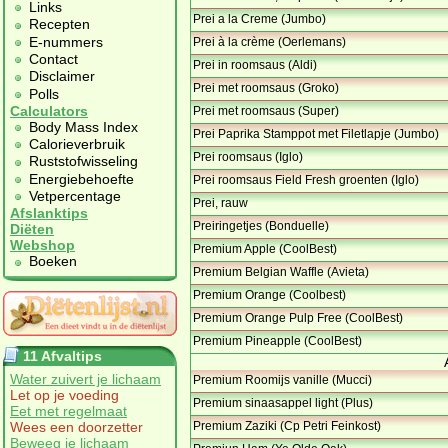
Links
Prei a la Creme (Jumbo)
Recepten
E-nummers
Prei à la crème (Oerlemans)
Contact
Prei in roomsaus (Aldi)
Disclaimer
Prei met roomsaus (Groko)
Polls
Calculators
Prei met roomsaus (Super)
Body Mass Index
Prei Paprika Stamppot met Filetlapje (Jumbo)
Calorieverbruik
Prei roomsaus (Iglo)
Ruststofwisseling
Energiebehoefte
Prei roomsaus Field Fresh groenten (Iglo)
Vetpercentage
Prei, rauw
Afslanktips
Preiringetjes (Bonduelle)
Diëten
Webshop
Premium Apple (CoolBest)
Boeken
Premium Belgian Waffle (Avieta)
Premium Orange (Coolbest)
Premium Orange Pulp Free (CoolBest)
Premium Pineapple (CoolBest)
11 Afvaltips
Water zuivert je lichaam
Premium Roomijs vanille (Mucci)
Let op je voeding
Premium sinaasappel light (Plus)
Eet met regelmaat
Wees een doorzetter
Premium Zaziki (Cp Petri Feinkost)
Beweeg je lichaam