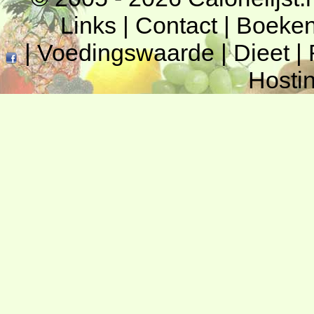
Links
|
Contact
|
Boeke
|
Voedingswaarde
|
Dieet
|
Hosti