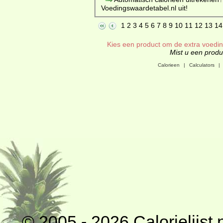
Voedingswaardetabel.nl uit!
1
2
3
4
5
6
7
8
9
10
11
12
13
14
Kies een product om de extra voeding
Mist u een produc
Calorieen
|
Calculators
|
© 2005 - 2026
Calorielijst.