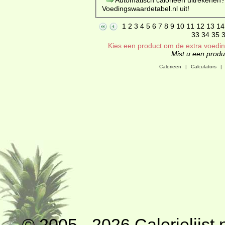
Voedingswaardetabel.nl uit!
1
2
3
4
5
6
7
8
9
10
11
12
13
14
33
34
35
Kies een product om de extra voeding
Mist u een produc
Calorieen
|
Calculators
|
© 2005 - 2026
Calorielijst.