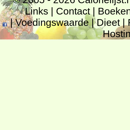
Links
|
Contact
|
Boeke
|
Voedingswaarde
|
Dieet
|
Hosti