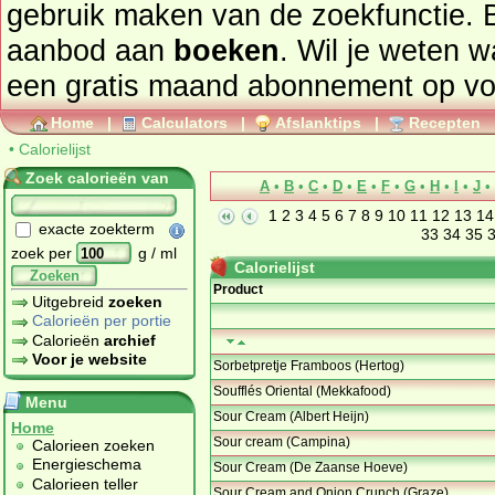
gebruik maken van de zoekfunctie. 
aanbod aan
boeken
. Wil je weten 
een gratis maand abonnement op
vo
Home
|
Calculators
|
Afslanktips
|
Recepten
•
Calorielijst
Zoek calorieën van
A
•
B
•
C
•
D
•
E
•
F
•
G
•
H
•
I
•
J
•
1
2
3
4
5
6
7
8
9
10
11
12
13
14
exacte zoekterm
33
34
35
zoek per
g / ml
Calorielijst
Zoeken
Product
Uitgebreid
zoeken
Calorieën per portie
Calorieën
archief
Voor je website
Sorbetpretje Framboos (Hertog)
Soufflés Oriental (Mekkafood)
Menu
Sour Cream (Albert Heijn)
Home
Sour cream (Campina)
Calorieen zoeken
Energieschema
Sour Cream (De Zaanse Hoeve)
Calorieen teller
Sour Cream and Onion Crunch (Graze)