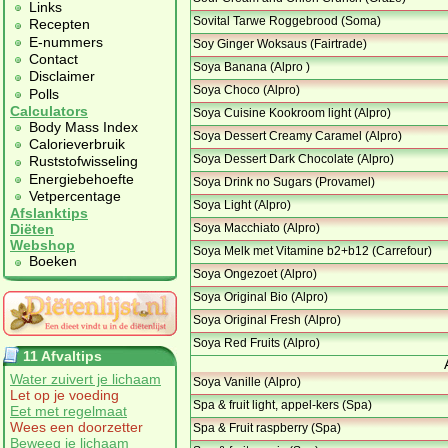
Links
Sovital Tarwe Roggebrood (Soma)
Recepten
E-nummers
Soy Ginger Woksaus (Fairtrade)
Contact
Soya Banana (Alpro )
Disclaimer
Soya Choco (Alpro)
Polls
Calculators
Soya Cuisine Kookroom light (Alpro)
Body Mass Index
Soya Dessert Creamy Caramel (Alpro)
Calorieverbruik
Soya Dessert Dark Chocolate (Alpro)
Ruststofwisseling
Energiebehoefte
Soya Drink no Sugars (Provamel)
Vetpercentage
Soya Light (Alpro)
Afslanktips
Soya Macchiato (Alpro)
Diëten
Webshop
Soya Melk met Vitamine b2+b12 (Carrefour)
Boeken
Soya Ongezoet (Alpro)
Soya Original Bio (Alpro)
Soya Original Fresh (Alpro)
Soya Red Fruits (Alpro)
11 Afvaltips
Water zuivert je lichaam
Soya Vanille (Alpro)
Let op je voeding
Spa & fruit light, appel-kers (Spa)
Eet met regelmaat
Wees een doorzetter
Spa & Fruit raspberry (Spa)
Beweeg je lichaam