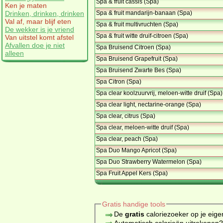
Spa & fruit cassis (Spa)
Ken je maten
Spa & fruit mandarijn-banaan (Spa)
Drinken, drinken, drinken
Val af, maar blijf eten
Spa & fruit multivruchten (Spa)
De wekker is je vriend
Spa & fruit witte druif-citroen (Spa)
Van uitstel komt afstel
Afvallen doe je niet
Spa Bruisend Citroen (Spa)
alleen
Spa Bruisend Grapefruit (Spa)
Spa Bruisend Zwarte Bes (Spa)
Spa Citron (Spa)
Spa clear koolzuurvrij, meloen-witte druif (Spa)
Spa clear light, nectarine-orange (Spa)
Spa clear, citrus (Spa)
Spa clear, meloen-witte druif (Spa)
Spa clear, peach (Spa)
Spa Duo Mango Apricot (Spa)
Spa Duo Strawberry Watermelon (Spa)
Spa Fruit Appel Kers (Spa)
Gratis handige tools
De
gratis
caloriezoeker op je eige
Automatisch calorieën uitrekenen