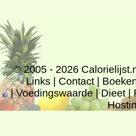
© 2005 - 2026
Calorielijst.
Links
|
Contact
|
Boeke
|
Voedingswaarde
|
Dieet
|
Hosti