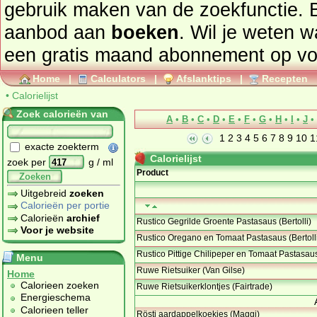
gebruik maken van de zoekfunctie. 
aanbod aan
boeken
. Wil je weten 
een gratis maand abonnement op
vo
Home
|
Calculators
|
Afslanktips
|
Recepten
•
Calorielijst
Zoek calorieën van
A
•
B
•
C
•
D
•
E
•
F
•
G
•
H
•
I
•
J
•
1
2
3
4
5
6
7
8
9
10
1
exacte zoekterm
Calorielijst
zoek per
g / ml
Product
Zoeken
Uitgebreid
zoeken
Calorieën per portie
Calorieën
archief
Rustico Gegrilde Groente Pastasaus (Bertolli)
Voor je website
Rustico Oregano en Tomaat Pastasaus (Bertoll
Rustico Pittige Chilipeper en Tomaat Pastasaus 
Menu
Ruwe Rietsuiker (Van Gilse)
Home
Calorieen zoeken
Ruwe Rietsuikerklontjes (Fairtrade)
Energieschema
Calorieen teller
Rösti aardappelkoekjes (Maggi)