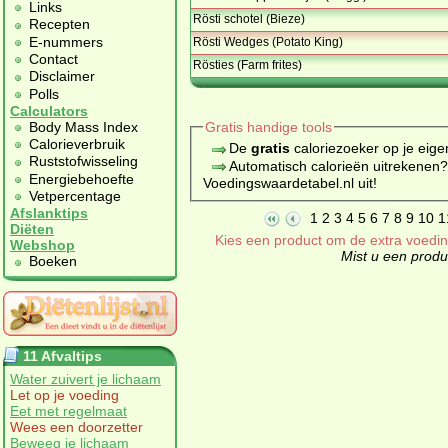
Links
Rösti schotel (Bieze)
Recepten
E-nummers
Rösti Wedges (Potato King)
Contact
Rösties (Farm frites)
Disclaimer
Polls
Calculators
Body Mass Index
Gratis handige tools
Calorieverbruik
De
gratis
caloriezoeker op je eige
Ruststofwisseling
Automatisch calorieën uitrekenen
Energiebehoefte
Voedingswaardetabel.nl uit!
Vetpercentage
Afslanktips
1
2
3
4
5
6
7
8
9
10
1
Diëten
Kies een product om de extra voeding
Webshop
Mist u een produc
Boeken
11 Afvaltips
Water zuivert je lichaam
Let op je voeding
Eet met regelmaat
Wees een doorzetter
Beweeg je lichaam