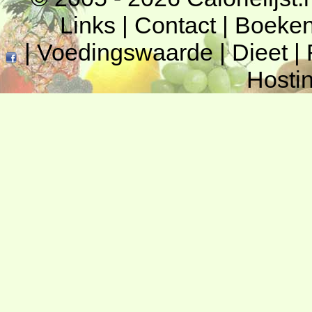
Links
|
Contact
|
Boeke
|
Voedingswaarde
|
Dieet
|
Hosti