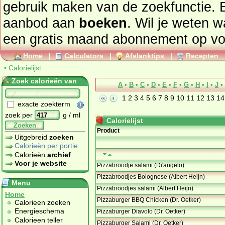
gebruik maken van de zoekfunctie. 
aanbod aan
boeken
. Wil je weten 
een gratis maand abonnement op
vo
Home
|
Calculators
|
Afslanktips
|
Recepten
•
Calorielijst
Zoek calorieën van
A
•
B
•
C
•
D
•
E
•
F
•
G
•
H
•
I
•
J
•
1
2
3
4
5
6
7
8
9
10
11
12
13
14
exacte zoekterm
zoek per
g / ml
Calorielijst
Zoeken
Product
Uitgebreid
zoeken
Calorieën per portie
Calorieën
archief
Voor je website
Pizzabroodje salami (Di'angelo)
Pizzabroodjes Bolognese (Albert Heijn)
Menu
Pizzabroodjes salami (Albert Heijn)
Home
Pizzaburger BBQ Chicken (Dr. Oetker)
Calorieen zoeken
Energieschema
Pizzaburger Diavolo (Dr. Oetker)
Calorieen teller
Pizzaburger Salami (Dr. Oetker)