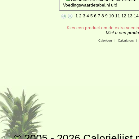
Voedingswaardetabel.nl uit!
1
2
3
4
5
6
7
8
9
10
11
12
13
14
Kies een product om de extra voeding
Mist u een produc
Calorieen
|
Calculators
|
© 2005 - 2026
Calorielijst.