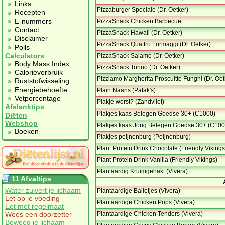
Links
Pizzaburger Speciale (Dr. Oetker)
Recepten
E-nummers
PizzaSnack Chicken Barbecue
Contact
PizzaSnack Hawaii (Dr. Oetker)
Disclaimer
PizzaSnack Quattro Formaggi (Dr. Oetker)
Polls
Calculators
PizzaSnack Salame (Dr. Oetker)
Body Mass Index
PizzaSnack Tonno (Dr. Oetker)
Calorieverbruik
Pizziamo Margherita Proscuitto Funghi (Dr. Oet
Ruststofwisseling
Energiebehoefte
Plain Naans (Patak's)
Vetpercentage
Plakje worst? (Zandvliet)
Afslanktips
Plakjes kaas Belegen Goedse 30+ (C1000)
Diëten
Webshop
Plakjes kaas Jong Belegen Goedse 30+ (C100
Boeken
Plakjes peijnenburg (Peijnenburg)
Plant Protein Drink Chocolate (Friendly Vikings
Plant Protein Drink Vanilla (Friendly Vikings)
Plantaardig Kruimgehakt (Vivera)
11 Afvaltips
Water zuivert je lichaam
Plantaardige Balletjes (Vivera)
Let op je voeding
Plantaardige Chicken Pops (Vivera)
Eet met regelmaat
Wees een doorzetter
Plantaardige Chicken Tenders (Vivera)
Beweeg je lichaam