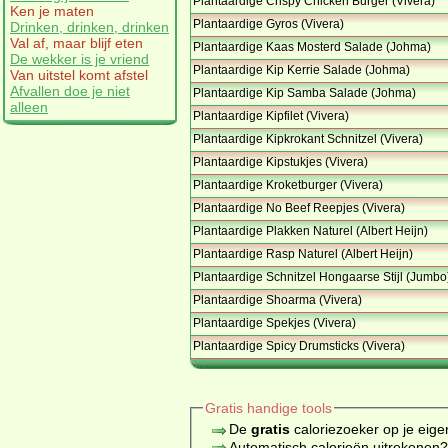
Plantaardige Crispy Chicken Burger (Vivera)
Ken je maten
Plantaardige Gyros (Vivera)
Drinken, drinken, drinken
Val af, maar blijf eten
Plantaardige Kaas Mosterd Salade (Johma)
De wekker is je vriend
Plantaardige Kip Kerrie Salade (Johma)
Van uitstel komt afstel
Afvallen doe je niet
Plantaardige Kip Samba Salade (Johma)
alleen
Plantaardige Kipfilet (Vivera)
Plantaardige Kipkrokant Schnitzel (Vivera)
Plantaardige Kipstukjes (Vivera)
Plantaardige Kroketburger (Vivera)
Plantaardige No Beef Reepjes (Vivera)
Plantaardige Plakken Naturel (Albert Heijn)
Plantaardige Rasp Naturel (Albert Heijn)
Plantaardige Schnitzel Hongaarse Stijl (Jumbo
Plantaardige Shoarma (Vivera)
Plantaardige Spekjes (Vivera)
Plantaardige Spicy Drumsticks (Vivera)
Gratis handige tools
De
gratis
caloriezoeker op je eige
Automatisch calorieën uitrekenen