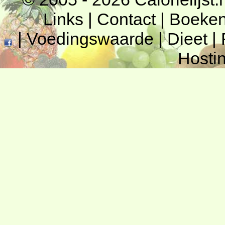
Links
|
Contact
|
Boeke
|
Voedingswaarde
|
Dieet
|
Hosti