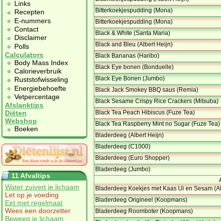
Links
Bitterkoekjespudding (Mona)
Recepten
E-nummers
Bitterkoekjespudding (Mona)
Contact
Black & White (Santa Maria)
Disclaimer
Black and Bleu (Albert Heijn)
Polls
Calculators
Black Bananas (Haribo)
Body Mass Index
Black Eye bonen (Bonduelle)
Calorieverbruik
Black Eye Bonen (Jumbo)
Ruststofwisseling
Energiebehoefte
Black Jack Smokey BBQ saus (Remia)
Vetpercentage
Black Sesame Crispy Rice Crackers (Mitsuba)
Afslanktips
Black Tea Peach Hibiscus (Fuze Tea)
Diëten
Webshop
Black Tea Raspberry Mint no Sugar (Fuze Tea)
Boeken
Bladerdeeg (Albert Heijn)
Bladerdeeg (C1000)
Bladerdeeg (Euro Shopper)
Bladerdeeg (Jumbo)
11 Afvaltips
Water zuivert je lichaam
Bladerdeeg Koekjes met Kaas Ui en Sesam (Al
Let op je voeding
Bladerdeeg Origineel (Koopmans)
Eet met regelmaat
Wees een doorzetter
Bladerdeeg Roomboter (Koopmans)
Beweeg je lichaam