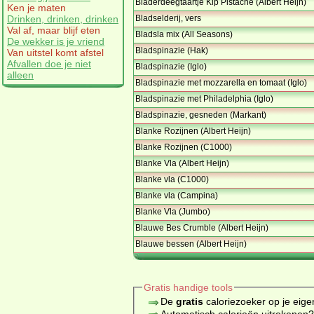
Bladerdeegtaartje Kip Pistache (Albert Heijn)
Ken je maten
Bladselderij, vers
Drinken, drinken, drinken
Val af, maar blijf eten
Bladsla mix (All Seasons)
De wekker is je vriend
Bladspinazie (Hak)
Van uitstel komt afstel
Afvallen doe je niet
Bladspinazie (Iglo)
alleen
Bladspinazie met mozzarella en tomaat (Iglo)
Bladspinazie met Philadelphia (Iglo)
Bladspinazie, gesneden (Markant)
Blanke Rozijnen (Albert Heijn)
Blanke Rozijnen (C1000)
Blanke Vla (Albert Heijn)
Blanke vla (C1000)
Blanke vla (Campina)
Blanke Vla (Jumbo)
Blauwe Bes Crumble (Albert Heijn)
Blauwe bessen (Albert Heijn)
Gratis handige tools
De
gratis
caloriezoeker op je eige
Automatisch calorieën uitrekenen