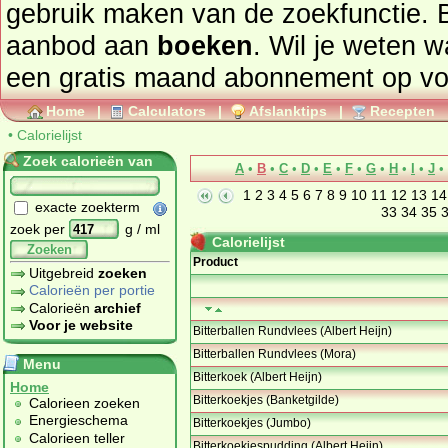
gebruik maken van de zoekfunctie. 
aanbod aan
boeken
. Wil je weten 
een gratis maand abonnement op
vo
Home
|
Calculators
|
Afslanktips
|
Recepten
•
Calorielijst
Zoek calorieën van
A
•
B
•
C
•
D
•
E
•
F
•
G
•
H
•
I
•
J
•
1
2
3
4
5
6
7
8
9
10
11
12
13
14
exacte zoekterm
33
34
35
zoek per
g / ml
Calorielijst
Zoeken
Product
Uitgebreid
zoeken
Calorieën per portie
Calorieën
archief
Voor je website
Bitterballen Rundvlees (Albert Heijn)
Bitterballen Rundvlees (Mora)
Menu
Bitterkoek (Albert Heijn)
Home
Bitterkoekjes (Banketgilde)
Calorieen zoeken
Energieschema
Bitterkoekjes (Jumbo)
Calorieen teller
Bitterkoekjespudding (Albert Heijn)