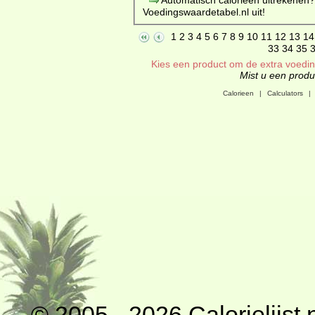
Voedingswaardetabel.nl uit!
1
2
3
4
5
6
7
8
9
10
11
12
13
14
33
34
35
Kies een product om de extra voeding
Mist u een produc
Calorieen
|
Calculators
|
© 2005 - 2026
Calorielijst.