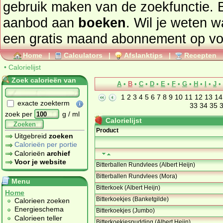
gebruik maken van de zoekfunctie. 
aanbod aan
boeken
. Wil je weten 
een gratis maand abonnement op
vo
Home
|
Calculators
|
Afslanktips
|
Recepten
•
Calorielijst
Zoek calorieën van
A
•
B
•
C
•
D
•
E
•
F
•
G
•
H
•
I
•
J
•
1
2
3
4
5
6
7
8
9
10
11
12
13
14
exacte zoekterm
33
34
35
zoek per
g / ml
Calorielijst
Zoeken
Product
Uitgebreid
zoeken
Calorieën per portie
Calorieën
archief
Voor je website
Bitterballen Rundvlees (Albert Heijn)
Bitterballen Rundvlees (Mora)
Menu
Bitterkoek (Albert Heijn)
Home
Bitterkoekjes (Banketgilde)
Calorieen zoeken
Energieschema
Bitterkoekjes (Jumbo)
Calorieen teller
Bitterkoekjespudding (Albert Heijn)