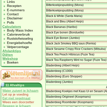
Links
Bitterkoekjespudding (Mona)
Recepten
E-nummers
Bitterkoekjespudding (Mona)
Contact
Black & White (Santa Maria)
Disclaimer
Black and Bleu (Albert Heijn)
Polls
Calculators
Black Bananas (Haribo)
Body Mass Index
Black Eye bonen (Bonduelle)
Calorieverbruik
Black Eye Bonen (Jumbo)
Ruststofwisseling
Energiebehoefte
Black Jack Smokey BBQ saus (Remia)
Vetpercentage
Black Sesame Crispy Rice Crackers (Mitsuba)
Afslanktips
Black Tea Peach Hibiscus (Fuze Tea)
Diëten
Webshop
Black Tea Raspberry Mint no Sugar (Fuze Tea)
Boeken
Bladerdeeg (Albert Heijn)
Bladerdeeg (C1000)
Bladerdeeg (Euro Shopper)
Bladerdeeg (Jumbo)
11 Afvaltips
Water zuivert je lichaam
Bladerdeeg Koekjes met Kaas Ui en Sesam (Al
Let op je voeding
Bladerdeeg Origineel (Koopmans)
Eet met regelmaat
Wees een doorzetter
Bladerdeeg Roomboter (Koopmans)
Beweeg je lichaam