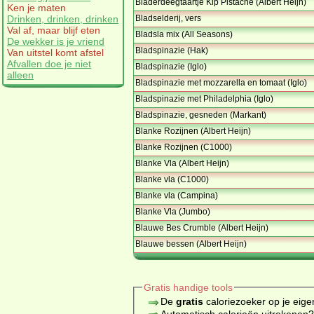
Bladerdeegtaartje Kip Pistache (Albert Heijn)
Ken je maten
Bladselderij, vers
Drinken, drinken, drinken
Val af, maar blijf eten
Bladsla mix (All Seasons)
De wekker is je vriend
Bladspinazie (Hak)
Van uitstel komt afstel
Afvallen doe je niet
Bladspinazie (Iglo)
alleen
Bladspinazie met mozzarella en tomaat (Iglo)
Bladspinazie met Philadelphia (Iglo)
Bladspinazie, gesneden (Markant)
Blanke Rozijnen (Albert Heijn)
Blanke Rozijnen (C1000)
Blanke Vla (Albert Heijn)
Blanke vla (C1000)
Blanke vla (Campina)
Blanke Vla (Jumbo)
Blauwe Bes Crumble (Albert Heijn)
Blauwe bessen (Albert Heijn)
Gratis handige tools
De
gratis
caloriezoeker op je eige
Automatisch calorieën uitrekenen