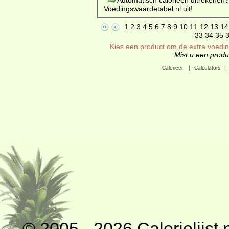
Voedingswaardetabel.nl uit!
1
2
3
4
5
6
7
8
9
10
11
12
13
14
33
34
35
Kies een product om de extra voeding
Mist u een produc
Calorieen
|
Calculators
|
© 2005 - 2026
Calorielijst.