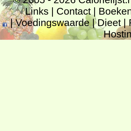
Links
|
Contact
|
Boeke
|
Voedingswaarde
|
Dieet
|
Hosti