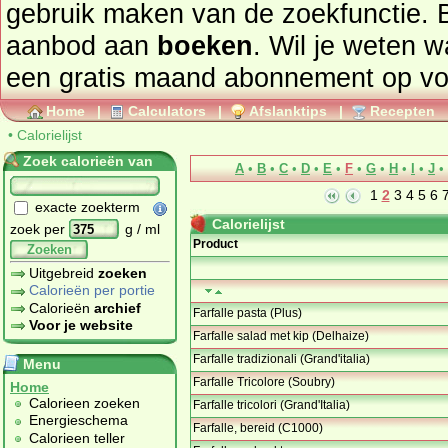
gebruik maken van de zoekfunctie. 
aanbod aan
boeken
. Wil je weten 
een gratis maand abonnement op
vo
Home
|
Calculators
|
Afslanktips
|
Recepten
•
Calorielijst
Zoek calorieën van
A
•
B
•
C
•
D
•
E
•
F
•
G
•
H
•
I
•
J
•
1
2
3
4
5
6
exacte zoekterm
Calorielijst
zoek per
g / ml
Product
Zoeken
Uitgebreid
zoeken
Calorieën per portie
Calorieën
archief
Farfalle pasta (Plus)
Voor je website
Farfalle salad met kip (Delhaize)
Farfalle tradizionali (Grand'italia)
Menu
Farfalle Tricolore (Soubry)
Home
Calorieen zoeken
Farfalle tricolori (Grand'Italia)
Energieschema
Farfalle, bereid (C1000)
Calorieen teller