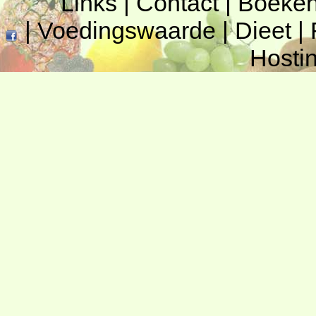
Links
|
Contact
|
Boeke
|
Voedingswaarde
|
Dieet
|
Hosti