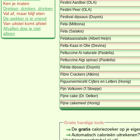
Festini Aardbei (OLA)
Ken je maten
Drinken, drinken, drinken
Festini Peer (OLA)
Val af, maar blijf eten
Festival dipsaus (Duyvis)
De wekker is je vriend
Van uitstel komt afstel
Feta (Milbona)
Afvallen doe je niet
Feta (Salakis)
alleen
Fetakaassalade (Albert Heijn)
Fetta Kaas in Olie (Devina)
Fettuccine Al naturale (Pastella)
Fettuccine Algi spinaci (Pastella)
Fiësta dipsaus (Duyvis)
Fibre Crackers (Atkins)
Figuurvermicelli Cijfers en Letters (Honig)
Fijn Volkoren ('t Stoepje)
Fijne cake (Dr. Oetker)
Fijne cakemeel (Honig)
Gratis handige tools
De
gratis
caloriezoeker op je eige
Automatisch calorieën uitrekenen
Voedingswaardetabel.nl uit!