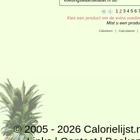
1
2
3
4
5
6
Kies een product om de extra voeding
Mist u een produc
Calorieen
|
Calculators
|
© 2005 - 2026
Calorielijst.