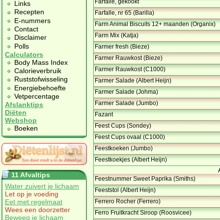
Farfalle, gekookt
Links
Recepten
Farfalle, nr 65 (Barilla)
E-nummers
Farm Animal Biscuits 12+ maanden (Organix)
Contact
Farm Mix (Katja)
Disclaimer
Polls
Farmer fresh (Bieze)
Calculators
Farmer Rauwkost (Bieze)
Body Mass Index
Farmer Rauwkost (C1000)
Calorieverbruik
Ruststofwisseling
Farmer Salade (Albert Heijn)
Energiebehoefte
Farmer Salade (Johma)
Vetpercentage
Farmer Salade (Jumbo)
Afslanktips
Diëten
Fazant
Webshop
Feest Cups (Sondey)
Boeken
Feest Cups ovaal (C1000)
Feestkoeken (Jumbo)
Feestkoekjes (Albert Heijn)
11 Afvaltips
Feestnummer Sweet Paprika (Smiths)
Water zuivert je lichaam
Feeststol (Albert Heijn)
Let op je voeding
Eet met regelmaat
Ferrero Rocher (Ferrero)
Wees een doorzetter
Ferro Fruitkracht Siroop (Roosvicee)
Beweeg je lichaam