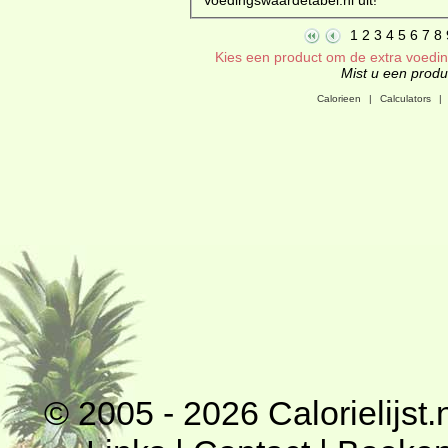
1
2
3
4
5
6
7
8
Kies een product om de extra voeding
Mist u een produc
Calorieen
|
Calculators
|
© 2005 - 2026
Calorielijst.