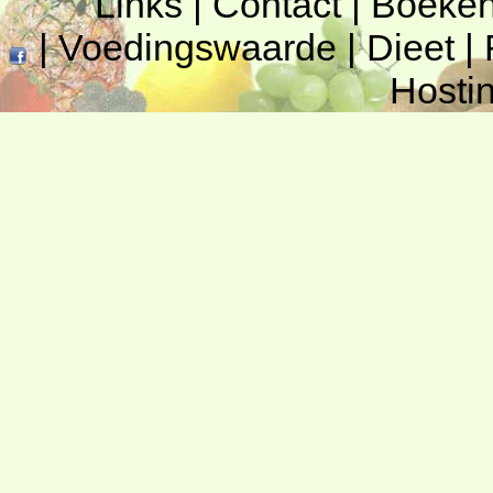
Links
|
Contact
|
Boeke
|
Voedingswaarde
|
Dieet
|
Hosti