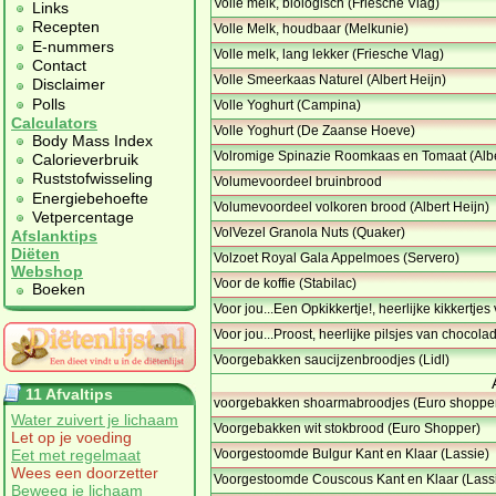
Volle melk, biologisch (Friesche Vlag)
Links
Recepten
Volle Melk, houdbaar (Melkunie)
E-nummers
Volle melk, lang lekker (Friesche Vlag)
Contact
Volle Smeerkaas Naturel (Albert Heijn)
Disclaimer
Polls
Volle Yoghurt (Campina)
Calculators
Volle Yoghurt (De Zaanse Hoeve)
Body Mass Index
Volromige Spinazie Roomkaas en Tomaat (Albe
Calorieverbruik
Ruststofwisseling
Volumevoordeel bruinbrood
Energiebehoefte
Volumevoordeel volkoren brood (Albert Heijn)
Vetpercentage
VolVezel Granola Nuts (Quaker)
Afslanktips
Diëten
Volzoet Royal Gala Appelmoes (Servero)
Webshop
Voor de koffie (Stabilac)
Boeken
Voor jou...Een Opkikkertje!, heerlijke kikkertje
Voor jou...Proost, heerlijke pilsjes van chocola
Voorgebakken saucijzenbroodjes (Lidl)
11 Afvaltips
voorgebakken shoarmabroodjes (Euro shoppe
Water zuivert je lichaam
Voorgebakken wit stokbrood (Euro Shopper)
Let op je voeding
Eet met regelmaat
Voorgestoomde Bulgur Kant en Klaar (Lassie)
Wees een doorzetter
Voorgestoomde Couscous Kant en Klaar (Lass
Beweeg je lichaam