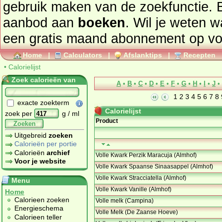
gebruik maken van de zoekfunctie. 
aanbod aan
boeken
. Wil je weten 
een gratis maand abonnement op
vo
Home
|
Calculators
|
Afslanktips
|
Recepten
•
Calorielijst
Zoek calorieën van
A
•
B
•
C
•
D
•
E
•
F
•
G
•
H
•
I
•
J
•
1
2
3
4
5
6
7
8
exacte zoekterm
Calorielijst
zoek per
g / ml
Product
Zoeken
Uitgebreid
zoeken
Calorieën per portie
Calorieën
archief
Volle Kwark Perzik Maracuja (Almhof)
Voor je website
Volle Kwark Spaanse Sinaasappel (Almhof)
Volle Kwark Stracciatella (Almhof)
Menu
Volle Kwark Vanille (Almhof)
Home
Calorieen zoeken
Volle melk (Campina)
Energieschema
Volle Melk (De Zaanse Hoeve)
Calorieen teller