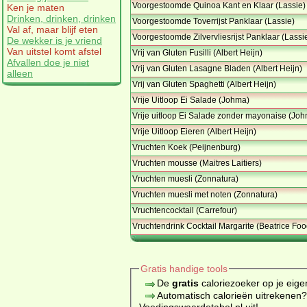
Voorgestoomde Quinoa Kant en Klaar (Lassie)
Ken je maten
Drinken, drinken, drinken
Voorgestoomde Toverrijst Panklaar (Lassie)
Val af, maar blijf eten
Voorgestoomde Zilvervliesrijst Panklaar (Lassi
De wekker is je vriend
Van uitstel komt afstel
Vrij van Gluten Fusilli (Albert Heijn)
Afvallen doe je niet
Vrij van Gluten Lasagne Bladen (Albert Heijn)
alleen
Vrij van Gluten Spaghetti (Albert Heijn)
Vrije Uitloop Ei Salade (Johma)
Vrije uitloop Ei Salade zonder mayonaise (Jo
Vrije Uitloop Eieren (Albert Heijn)
Vruchten Koek (Peijnenburg)
Vruchten mousse (Maitres Laitiers)
Vruchten muesli (Zonnatura)
Vruchten muesli met noten (Zonnatura)
Vruchtencocktail (Carrefour)
Vruchtendrink Cocktail Margarite (Beatrice Foo
Gratis handige tools
De
gratis
caloriezoeker op je eige
Automatisch calorieën uitrekenen
Voedingswaardetabel.nl uit!