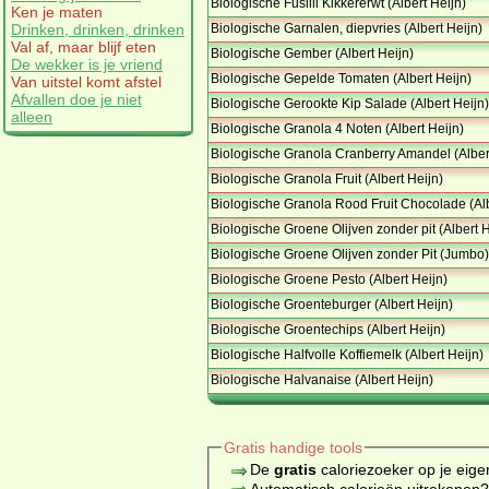
Biologische Fusilli Kikkererwt (Albert Heijn)
Ken je maten
Biologische Garnalen, diepvries (Albert Heijn)
Drinken, drinken, drinken
Val af, maar blijf eten
Biologische Gember (Albert Heijn)
De wekker is je vriend
Biologische Gepelde Tomaten (Albert Heijn)
Van uitstel komt afstel
Afvallen doe je niet
Biologische Gerookte Kip Salade (Albert Heijn)
alleen
Biologische Granola 4 Noten (Albert Heijn)
Biologische Granola Cranberry Amandel (Alber
Biologische Granola Fruit (Albert Heijn)
Biologische Granola Rood Fruit Chocolade (Alb
Biologische Groene Olijven zonder pit (Albert H
Biologische Groene Olijven zonder Pit (Jumbo)
Biologische Groene Pesto (Albert Heijn)
Biologische Groenteburger (Albert Heijn)
Biologische Groentechips (Albert Heijn)
Biologische Halfvolle Koffiemelk (Albert Heijn)
Biologische Halvanaise (Albert Heijn)
Gratis handige tools
De
gratis
caloriezoeker op je eige
Automatisch calorieën uitrekenen