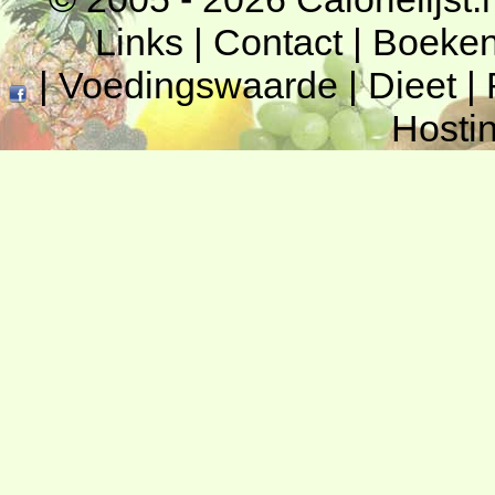
Links
|
Contact
|
Boeke
|
Voedingswaarde
|
Dieet
|
Hosti