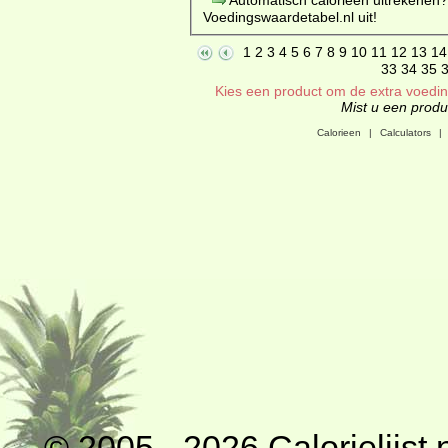
Voedingswaardetabel.nl uit!
1
2
3
4
5
6
7
8
9
10
11
12
13
14
33
34
35
Kies een product om de extra voeding
Mist u een produc
Calorieen
|
Calculators
|
© 2005 - 2026
Calorielijst.