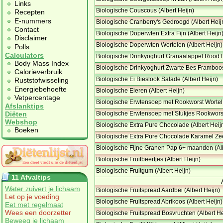
Links
Biologische Couscous (Albert Heijn)
Recepten
E-nummers
Biologische Cranberry's Gedroogd (Albert Heij
Contact
Biologische Doperwten Extra Fijn (Albert Heijn
Disclaimer
Biologische Doperwten Wortelen (Albert Heijn)
Polls
Calculators
Biologische Drinkyoghurt Granaatappel Rood Fr
Body Mass Index
Biologische Drinkyoghurt Zwarte Bes Framboos
Calorieverbruik
Biologische Ei Bieslook Salade (Albert Heijn)
Ruststofwisseling
Energiebehoefte
Biologische Eieren (Albert Heijn)
Vetpercentage
Biologische Erwtensoep met Rookworst Wortel
Afslanktips
Biologische Erwtensoep met Stukjes Rookworst 
Diëten
Webshop
Biologische Extra Pure Chocolade (Albert Heij
Boeken
Biologische Extra Pure Chocolade Karamel Ze
Biologische Fijne Granen Pap 6+ maanden (Alb
Biologische Fruitbeertjes (Albert Heijn)
Biologische Fruitgum (Albert Heijn)
11 Afvaltips
Water zuivert je lichaam
Biologische Fruitspread Aardbei (Albert Heijn)
Let op je voeding
Biologische Fruitspread Abrikoos (Albert Heijn)
Eet met regelmaat
Wees een doorzetter
Biologische Fruitspread Bosvruchten (Albert He
Beweeg je lichaam