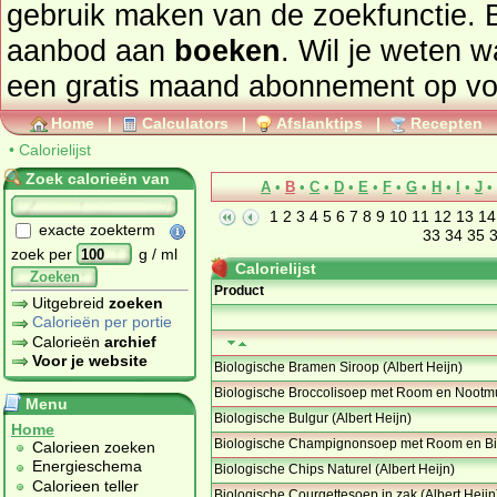
gebruik maken van de zoekfunctie. 
aanbod aan
boeken
. Wil je weten 
een gratis maand abonnement op
vo
Home
|
Calculators
|
Afslanktips
|
Recepten
•
Calorielijst
Zoek calorieën van
A
•
B
•
C
•
D
•
E
•
F
•
G
•
H
•
I
•
J
•
1
2
3
4
5
6
7
8
9
10
11
12
13
14
exacte zoekterm
33
34
35
zoek per
g / ml
Calorielijst
Zoeken
Product
Uitgebreid
zoeken
Calorieën per portie
Calorieën
archief
Voor je website
Biologische Bramen Siroop (Albert Heijn)
Biologische Broccolisoep met Room en Nootm
Menu
Biologische Bulgur (Albert Heijn)
Home
Biologische Champignonsoep met Room en Bi
Calorieen zoeken
Energieschema
Biologische Chips Naturel (Albert Heijn)
Calorieen teller
Biologische Courgettesoep in zak (Albert Heijn