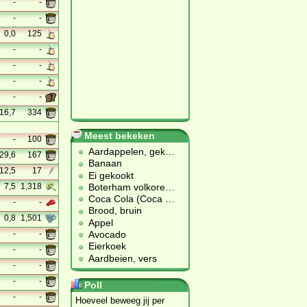
-
-
-
-
0,0
125
-
-
-
-
-
-
-
-
16,7
334
Meest bekeken
-
100
Aardappelen, gek
…
29,6
167
Banaan
12,5
17
Ei gekookt
Boterham volkore
…
7,5
1,318
Coca Cola (Coca
…
-
-
Brood, bruin
0,8
1,501
Appel
Avocado
-
-
Eierkoek
-
-
Aardbeien, vers
-
-
-
-
Poll
-
-
Hoeveel beweeg jij per