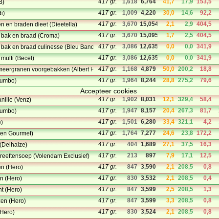
417 gr.
1,618
6,764
41,7
17,9
153,5
B)
417 gr.
1,009
4,220
30,0
14,6
92,2
i)
417 gr.
3,670
15,054
2,1
2,9
404,5
n en braden dieet (Dieetella)
417 gr.
3,670
15,095
1,7
2,5
404,5
, bak en braad (Croma)
417 gr.
3,086
12,635
0,0
0,0
341,9
, bak en braad culinesse (Bleu Band)
417 gr.
3,086
12,635
0,0
0,0
341,9
 multi (Becel)
417 gr.
1,168
4,879
50,0
200,2
18,8
meergranen voorgebakken (Albert Heijn)
417 gr.
1,964
8,244
28,8
275,2
79,6
Jumbo)
Accepteer cookies
417 gr.
1,902
8,031
12,1
329,4
58,4
nille (Venz)
417 gr.
1,947
8,157
20,4
267,3
81,7
Jumbo)
417 gr.
1,501
6,280
33,4
321,1
4,2
e)
417 gr.
1,764
7,277
24,6
23,8
172,2
den Gourmet)
417 gr.
404
1,689
27,1
37,5
16,3
 (Delhaize)
417 gr.
213
897
7,9
17,1
12,5
eeftensoep (Volendam Exclusief)
417 gr.
847
3,590
2,1
208,5
0,8
en (Hero)
417 gr.
830
3,532
2,1
208,5
0,4
en (Hero)
417 gr.
847
3,599
2,5
208,5
1,3
ht (Hero)
417 gr.
847
3,599
3,3
208,5
0,8
zen (Hero)
417 gr.
830
3,524
2,1
208,5
0,8
(Hero)