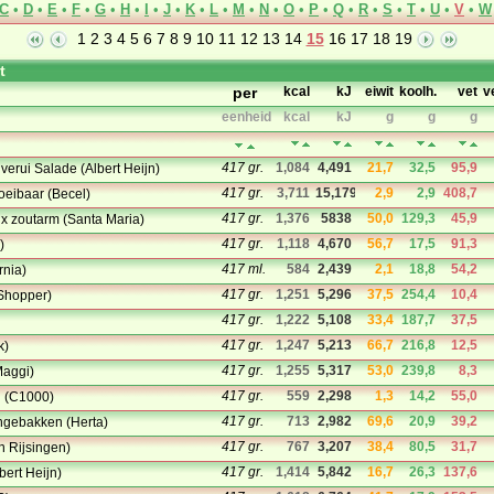
C
•
D
•
E
•
F
•
G
•
H
•
I
•
J
•
K
•
L
•
M
•
N
•
O
•
P
•
Q
•
R
•
S
•
T
•
U
•
V
•
W
1
2
3
4
5
6
7
8
9
10
11
12
13
14
15
16
17
18
19
t
per
kcal
kJ
eiwit
koolh.
vet
v
eenheid
kcal
kJ
g
g
g
417 gr.
1,084
4,491
21,7
32,5
95,9
verui Salade (Albert Heijn)
417 gr.
3,711
15,179
2,9
2,9
408,7
loeibaar (Becel)
417 gr.
1,376
5838
50,0
129,3
45,9
x zoutarm (Santa Maria)
417 gr.
1,118
4,670
56,7
17,5
91,3
)
417 ml.
584
2,439
2,1
18,8
54,2
rnia)
417 gr.
1,251
5,296
37,5
254,4
10,4
 Shopper)
417 gr.
1,222
5,108
33,4
187,7
37,5
417 gr.
1,247
5,213
66,7
216,8
12,5
k)
417 gr.
1,255
5,317
53,0
239,8
8,3
Maggi)
417 gr.
559
2,298
1,3
14,2
55,0
l (C1000)
417 gr.
713
2,982
69,6
20,9
39,2
ngebakken (Herta)
417 gr.
767
3,207
38,4
80,5
31,7
n Rijsingen)
417 gr.
1,414
5,842
16,7
26,3
137,6
bert Heijn)