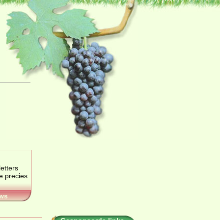
etters
je precies
ws