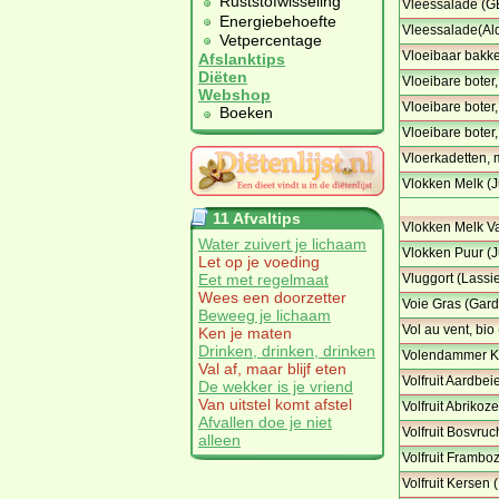
Ruststofwisseling
Vleessalade (G
Energiebehoefte
Vleessalade(Ald
Vetpercentage
Vloeibaar bakke
Afslanktips
Diëten
Vloeibare boter
Webshop
Vloeibare boter
Boeken
Vloeibare boter,
Vloerkadetten, 
Vlokken Melk (
11 Afvaltips
Vlokken Melk Va
Water zuivert je lichaam
Vlokken Puur (
Let op je voeding
Eet met regelmaat
Vluggort (Lassi
Wees een doorzetter
Voie Gras (Gar
Beweeg je lichaam
Vol au vent, bio
Ken je maten
Drinken, drinken, drinken
Volendammer Kr
Val af, maar blijf eten
Volfruit Aardbei
De wekker is je vriend
Van uitstel komt afstel
Volfruit Abrikoz
Afvallen doe je niet
Volfruit Bosvruc
alleen
Volfruit Frambo
Volfruit Kersen 