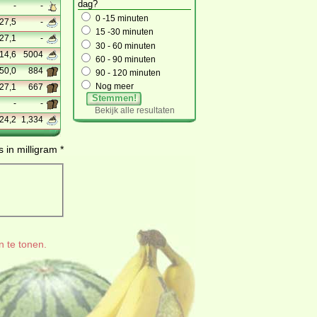
dag?
-
-
0 -15 minuten
27,5
-
15 -30 minuten
27,1
-
30 - 60 minuten
14,6
5004
60 - 90 minuten
50,0
884
90 - 120 minuten
Nog meer
27,1
667
Stemmen!
-
-
Bekijk alle resultaten
24,2
1,334
 in milligram *
n te tonen.