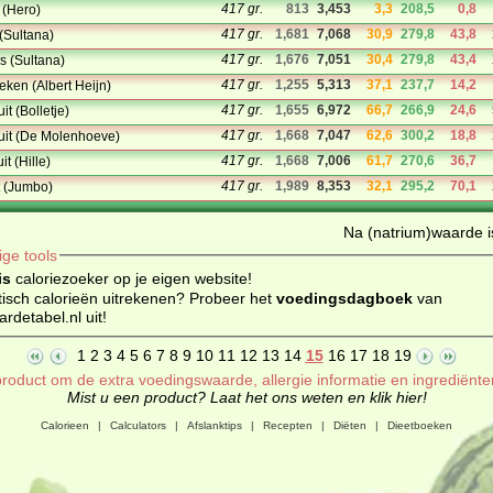
417 gr.
813
3,453
3,3
208,5
0,8
 (Hero)
417 gr.
1,681
7,068
30,9
279,8
43,8
(Sultana)
417 gr.
1,676
7,051
30,4
279,8
43,4
s (Sultana)
417 gr.
1,255
5,313
37,1
237,7
14,2
eken (Albert Heijn)
417 gr.
1,655
6,972
66,7
266,9
24,6
t (Bolletje)
417 gr.
1,668
7,047
62,6
300,2
18,8
uit (De Molenhoeve)
417 gr.
1,668
7,006
61,7
270,6
36,7
t (Hille)
417 gr.
1,989
8,353
32,1
295,2
70,1
t (Jumbo)
Na (natrium)waarde is
ige tools
is
caloriezoeker op je eigen website!
isch calorieën uitrekenen? Probeer het
voedingsdagboek
van
detabel.nl uit!
1
2
3
4
5
6
7
8
9
10
11
12
13
14
15
16
17
18
19
roduct om de extra voedingswaarde, allergie informatie en ingrediënte
Mist u een product? Laat het ons weten en klik hier!
Calorieen
|
Calculators
|
Afslanktips
|
Recepten
|
Diëten
|
Dieetboeken