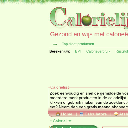
Gezond en wijs met calorieën 
Top dieet producten
Bereken uw:
BMI
Calorieverbruik
Ruststo
Calorielijst
Zoek eenvoudig en snel de gemiddelde
vo
meerdere merk producten in de calorielijst.
klikken of gebruik maken van de zoekfuncti
eet? Neem dan een gratis maand abonne
Home
|
Calculators
|
Afsl
•
Calorielijst