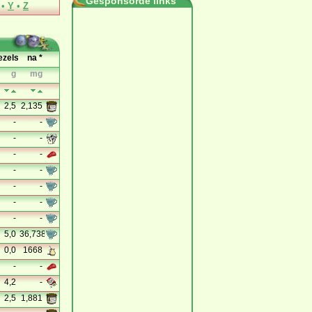
Gesponsorde links
•
Y
•
Z
ezels
na *
g
mg
2,5
2,135
-
-
-
-
-
-
-
-
-
-
-
-
-
-
5,0
36,738
0,0
1668
-
-
4,2
-
2,5
1,881