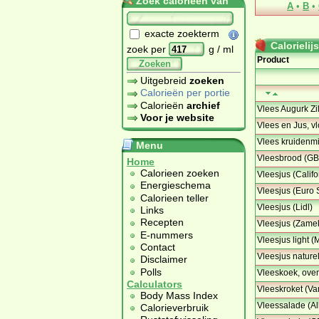
Zoek calorieën van
A
•
B
•
exacte zoekterm
Calorielijs
zoek per
g / ml
Product
Zoeken
Uitgebreid
zoeken
Calorieën per portie
Calorieën
archief
Vlees Augurk Zil
Voor je website
Vlees en Jus, v
Vlees kruidenmi
Menu
Vleesbrood (GB
Home
Calorieen zoeken
Vleesjus (Califo
Energieschema
Vleesjus (Euro
Calorieen teller
Vleesjus (Lidl)
Links
Recepten
Vleesjus (Zame
E-nummers
Vleesjus light (
Contact
Vleesjus nature
Disclaimer
Polls
Vleeskoek, ove
Calculators
Vleeskroket (Va
Body Mass Index
Vleessalade (Al
Calorieverbruik