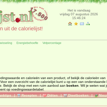
Het is vandaag
vrijdag 07 augustus 2026
15:46:24
uit de calorielijst!
fwisseling
Energiebehoefte
Vetpercentage
edingswaarde
en
calorieën
van een product, of bekijk de calorieën van
 Voor een overzicht van de calorielijst kunt u op een van onderstaande l
e. Bekijk de
shop
met een ruim aanbod aan
boeken
. Wil je weten wat 
ment op
voedingswaardetabel
.
anktips
|
Recepten
|
Diëten
|
Dieetboeken
|
Nieu