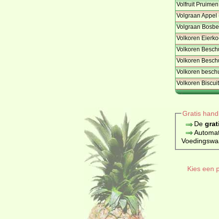
Volfruit Pruimen
Volgraan Appel 
Volgraan Bosbe
Volkoren Eierko
Volkoren Beschui
Volkoren Besch
Volkoren beschui
Volkoren Biscui
Gratis hand
De
grat
Automat
Voedingswaar
Kies een p