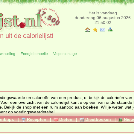
Het is vandaag
donderdag 06 augustus 2026
21:50:02
uit de calorielijst!
fwisseling
Energiebehoefte
Vetpercentage
edingswaarde
en
calorieën
van een product, of bekijk de calorieën van
 Voor een overzicht van de calorielijst kunt u op een van onderstaande l
e. Bekijk de
shop
met een ruim aanbod aan
boeken
. Wil je weten wat 
ment op
voedingswaardetabel
.
anktips
|
Recepten
|
Diëten
|
Dieetboeken
|
Nieu