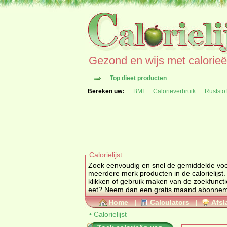
Gezond en wijs met calorieën 
Top dieet producten
Bereken uw:
BMI
Calorieverbruik
Ruststo
Calorielijst
Zoek eenvoudig en snel de gemiddelde
vo
meerdere merk producten in de calorielijst.
klikken of gebruik maken van de zoekfuncti
eet? Neem dan een gratis maand abonne
Home
|
Calculators
|
Afsl
•
Calorielijst