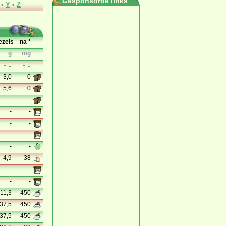
Gesponsorde links
•
Y
•
Z
ezels
na *
g
mg
3,0
0
5,6
0
-
-
-
-
-
-
-
-
-
-
4,9
38
-
-
-
-
11,3
450
37,5
450
37,5
450