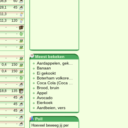
36,8
60
28,1
45
11,3
-
11,3
120
-
-
-
-
-
-
-
-
Meest bekeken
-
-
Aardappelen, gek
…
0,4
150
Banaan
0,4
150
Ei gekookt
Boterham volkore
…
-
-
Coca Cola (Coca
…
-
-
Brood, bruin
18,8
135
Appel
Avocado
-
45
Eierkoek
-
45
Aardbeien, vers
-
45
-
-
Poll
-
-
Hoeveel beweeg jij per