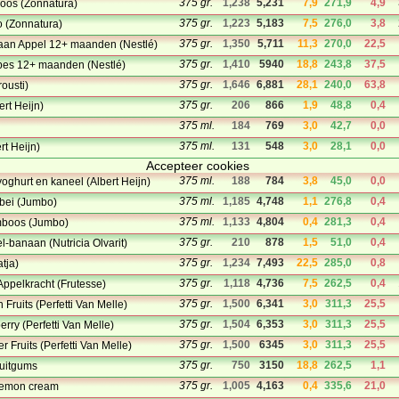
375 gr.
1,238
5,231
7,9
271,9
4,9
oos (Zonnatura)
375 gr.
1,223
5,183
7,5
276,0
3,8
o (Zonnatura)
375 gr.
1,350
5,711
11,3
270,0
22,5
naan Appel 12+ maanden (Nestlé)
375 gr.
1,410
5940
18,8
243,8
37,5
sbes 12+ maanden (Nestlé)
375 gr.
1,646
6,881
28,1
240,0
63,8
rousti)
375 gr.
206
866
1,9
48,8
0,4
ert Heijn)
375 ml.
184
769
3,0
42,7
0,0
375 ml.
131
548
3,0
28,1
0,0
rt Heijn)
Accepteer cookies
375 ml.
188
784
3,8
45,0
0,0
yoghurt en kaneel (Albert Heijn)
375 ml.
1,185
4,748
1,1
276,8
0,4
dbei (Jumbo)
375 ml.
1,133
4,804
0,4
281,3
0,4
amboos (Jumbo)
375 gr.
210
878
1,5
51,0
0,4
l-banaan (Nutricia Olvarit)
375 gr.
1,234
7,493
22,5
285,0
0,8
atja)
375 gr.
1,118
4,736
7,5
262,5
0,4
Appelkracht (Frutesse)
375 gr.
1,500
6,341
3,0
311,3
25,5
 Fruits (Perfetti Van Melle)
375 gr.
1,504
6,353
3,0
311,3
25,5
berry (Perfetti Van Melle)
375 gr.
1,500
6345
3,0
311,3
25,5
r Fruits (Perfetti Van Melle)
375 gr.
750
3150
18,8
262,5
1,1
fruitgums
375 gr.
1,005
4,163
0,4
335,6
21,0
, lemon cream