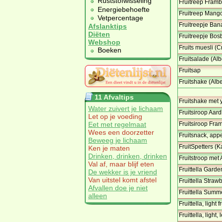
Ruststofwisseling
Fruitreep Framb
Energiebehoefte
Fruitreep Mang
Vetpercentage
Fruitreepje Ba
Afslanktips
Diëten
Fruitreepje Bo
Webshop
Fruits muesli (C
Boeken
Fruitsalade (Alb
Fruitsap
Fruitshake (Albe
11 Afvaltips
Fruitshake met 
Water zuivert je lichaam
Fruitsiroop Aar
Let op je voeding
Eet met regelmaat
Fruitsiroop Fr
Wees een doorzetter
Fruitsnack, appe
Beweeg je lichaam
FruitSpetters (K
Ken je maten
Drinken, drinken, drinken
Fruitstroop met 
Val af, maar blijf eten
Fruittella Garden
De wekker is je vriend
Van uitstel komt afstel
Fruittella Straw
Afvallen doe je niet
Fruittella Summe
alleen
Fruittella, light 
Fruittella, light