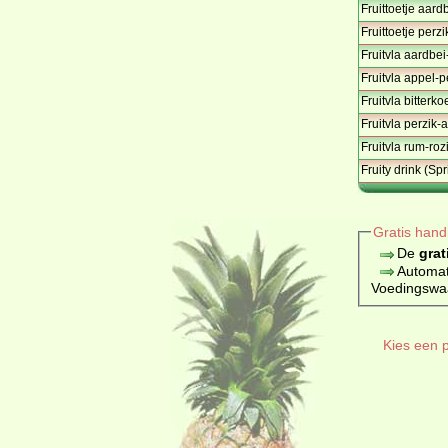
Fruittoetje aard
Fruittoetje perz
Fruitvla aardbe
Fruitvla appel-p
Fruitvla bitterk
Fruitvla perzik-
Fruitvla rum-roz
Fruity drink (Sp
Gratis hand
De
grat
Automat
Voedingswaar
Kies een p