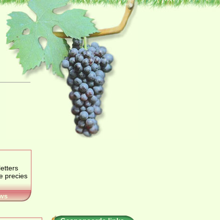
etters
je precies
ws