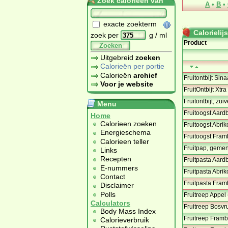
Zoek calorieën van
A
•
B
•
exacte zoekterm
Calorielijs
zoek per
g / ml
Product
Zoeken
Uitgebreid
zoeken
Calorieën per portie
Calorieën
archief
Fruitontbijt Si
Voor je website
FruitOntbijt Xt
Fruitontbijt, zui
Menu
Fruitoogst Aard
Home
Calorieen zoeken
Fruitoogst Abri
Energieschema
Fruitoogst Fra
Calorieen teller
Fruitpap, gemeng
Links
Recepten
Fruitpasta Aard
E-nummers
Fruitpasta Abri
Contact
Fruitpasta Fram
Disclaimer
Polls
Fruitreep Appel 
Calculators
Fruitreep Bosvru
Body Mass Index
Fruitreep Framb
Calorieverbruik