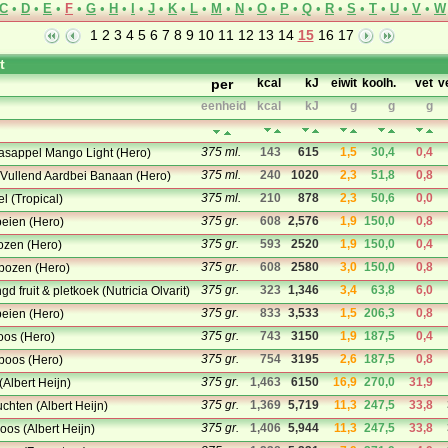
C
•
D
•
E
•
F
•
G
•
H
•
I
•
J
•
K
•
L
•
M
•
N
•
O
•
P
•
Q
•
R
•
S
•
T
•
U
•
V
•
W
1
2
3
4
5
6
7
8
9
10
11
12
13
14
15
16
17
t
per
kcal
kJ
eiwit
koolh.
vet
v
eenheid
kcal
kJ
g
g
g
375 ml.
143
615
1,5
30,4
0,4
naasappel Mango Light (Hero)
375 ml.
240
1020
2,3
51,8
0,8
ra Vullend Aardbei Banaan (Hero)
375 ml.
210
878
2,3
50,6
0,0
vel (Tropical)
375 gr.
608
2,576
1,9
150,0
0,8
beien (Hero)
375 gr.
593
2520
1,9
150,0
0,4
kozen (Hero)
375 gr.
608
2580
3,0
150,0
0,8
mbozen (Hero)
375 gr.
323
1,346
3,4
63,8
6,0
d fruit & pletkoek (Nutricia Olvarit)
375 gr.
833
3,533
1,5
206,3
0,8
beien (Hero)
375 gr.
743
3150
1,9
187,5
0,4
koos (Hero)
375 gr.
754
3195
2,6
187,5
0,8
boos (Hero)
375 gr.
1,463
6150
16,9
270,0
31,9
(Albert Heijn)
375 gr.
1,369
5,719
11,3
247,5
33,8
chten (Albert Heijn)
375 gr.
1,406
5,944
11,3
247,5
33,8
oos (Albert Heijn)