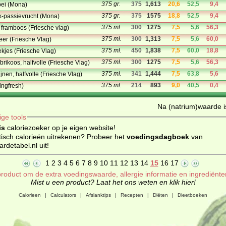
375 gr.
375
1,613
20,6
52,5
9,4
bei (Mona)
375 gr.
375
1575
18,8
52,5
9,4
ik-passievrucht (Mona)
375 ml.
300
1275
7,5
5,6
56,3
i-framboos (Friesche vlag)
375 ml.
300
1,313
7,5
5,6
60,0
eer (Friesche Vlag)
375 ml.
450
1,838
7,5
60,0
18,8
oekjes (Friesche Vlag)
375 ml.
300
1275
7,5
5,6
56,3
abrikoos, halfvolle (Friesche Vlag)
375 ml.
341
1,444
7,5
63,8
5,6
ijnen, halfvolle (Friesche Vlag)
375 ml.
214
893
9,0
40,5
0,4
ringfresh)
Na (natrium)waarde is
ige tools
is
caloriezoeker op je eigen website!
isch calorieën uitrekenen? Probeer het
voedingsdagboek
van
detabel.nl uit!
1
2
3
4
5
6
7
8
9
10
11
12
13
14
15
16
17
roduct om de extra voedingswaarde, allergie informatie en ingrediënte
Mist u een product? Laat het ons weten en klik hier!
Calorieen
|
Calculators
|
Afslanktips
|
Recepten
|
Diëten
|
Dieetboeken