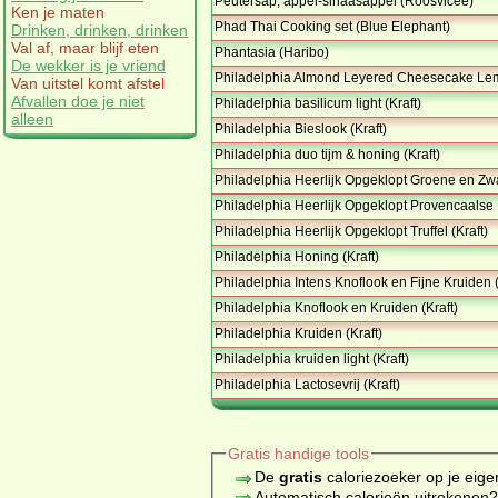
Peutersap, appel-sinaasappel (Roosvicee)
Ken je maten
Phad Thai Cooking set (Blue Elephant)
Drinken, drinken, drinken
Val af, maar blijf eten
Phantasia (Haribo)
De wekker is je vriend
Philadelphia Almond Leyered Cheesecake Le
Van uitstel komt afstel
Afvallen doe je niet
Philadelphia basilicum light (Kraft)
alleen
Philadelphia Bieslook (Kraft)
Philadelphia duo tijm & honing (Kraft)
Philadelphia Heerlijk Opgeklopt Groene en Zwar
Philadelphia Heerlijk Opgeklopt Provencaalse 
Philadelphia Heerlijk Opgeklopt Truffel (Kraft)
Philadelphia Honing (Kraft)
Philadelphia Intens Knoflook en Fijne Kruiden (
Philadelphia Knoflook en Kruiden (Kraft)
Philadelphia Kruiden (Kraft)
Philadelphia kruiden light (Kraft)
Philadelphia Lactosevrij (Kraft)
Gratis handige tools
De
gratis
caloriezoeker op je eige
Automatisch calorieën uitrekenen