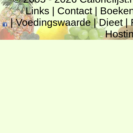
Links
|
Contact
|
Boeke
|
Voedingswaarde
|
Dieet
|
Hosti