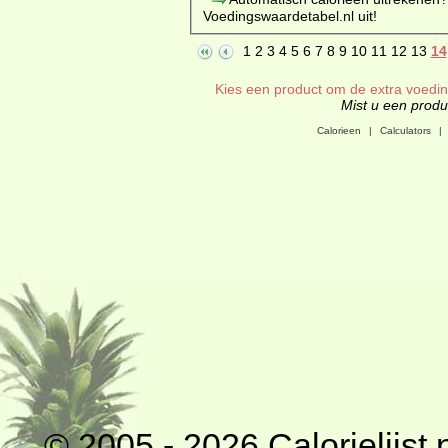
Voedingswaardetabel.nl uit!
1
2
3
4
5
6
7
8
9
10
11
12
13
14
Kies een product om de extra voeding
Mist u een produc
Calorieen
|
Calculators
|
© 2005 - 2026
Calorielijst.