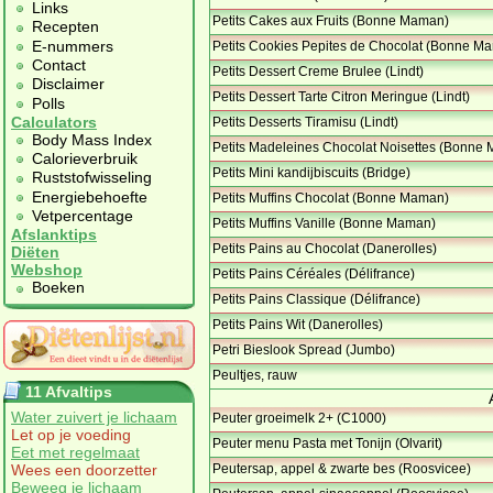
Links
Petits Cakes aux Fruits (Bonne Maman)
Recepten
E-nummers
Petits Cookies Pepites de Chocolat (Bonne M
Contact
Petits Dessert Creme Brulee (Lindt)
Disclaimer
Petits Dessert Tarte Citron Meringue (Lindt)
Polls
Calculators
Petits Desserts Tiramisu (Lindt)
Body Mass Index
Petits Madeleines Chocolat Noisettes (Bonne
Calorieverbruik
Petits Mini kandijbiscuits (Bridge)
Ruststofwisseling
Energiebehoefte
Petits Muffins Chocolat (Bonne Maman)
Vetpercentage
Petits Muffins Vanille (Bonne Maman)
Afslanktips
Petits Pains au Chocolat (Danerolles)
Diëten
Webshop
Petits Pains Céréales (Délifrance)
Boeken
Petits Pains Classique (Délifrance)
Petits Pains Wit (Danerolles)
Petri Bieslook Spread (Jumbo)
Peultjes, rauw
11 Afvaltips
Water zuivert je lichaam
Peuter groeimelk 2+ (C1000)
Let op je voeding
Peuter menu Pasta met Tonijn (Olvarit)
Eet met regelmaat
Wees een doorzetter
Peutersap, appel & zwarte bes (Roosvicee)
Beweeg je lichaam