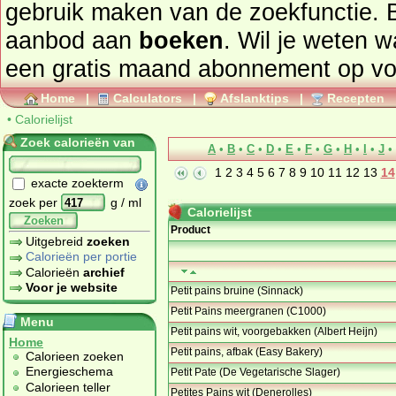
gebruik maken van de zoekfunctie. 
aanbod aan
boeken
. Wil je weten 
een gratis maand abonnement op
vo
Home
|
Calculators
|
Afslanktips
|
Recepten
•
Calorielijst
Zoek calorieën van
A
•
B
•
C
•
D
•
E
•
F
•
G
•
H
•
I
•
J
•
1
2
3
4
5
6
7
8
9
10
11
12
13
14
exacte zoekterm
zoek per
g / ml
Calorielijst
Zoeken
Product
Uitgebreid
zoeken
Calorieën per portie
Calorieën
archief
Voor je website
Petit pains bruine (Sinnack)
Petit Pains meergranen (C1000)
Menu
Petit pains wit, voorgebakken (Albert Heijn)
Home
Petit pains, afbak (Easy Bakery)
Calorieen zoeken
Energieschema
Petit Pate (De Vegetarische Slager)
Calorieen teller
Petites Pains wit (Denerolles)