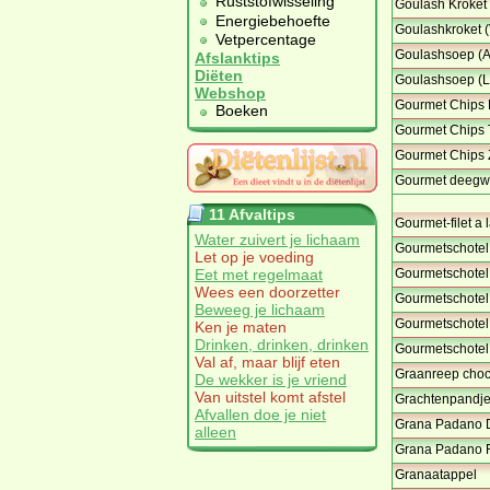
Ruststofwisseling
Goulash Kroket 
Energiebehoefte
Goulashkroket (
Vetpercentage
Goulashsoep (Al
Afslanktips
Diëten
Goulashsoep (Li
Webshop
Gourmet Chips B
Boeken
Gourmet Chips T
Gourmet Chips Z
Gourmet deegwa
11 Afvaltips
Gourmet-filet a 
Water zuivert je lichaam
Gourmetschotel,
Let op je voeding
Eet met regelmaat
Gourmetschotel, 
Wees een doorzetter
Gourmetschotel
Beweeg je lichaam
Gourmetschotel,
Ken je maten
Drinken, drinken, drinken
Gourmetschotel,
Val af, maar blijf eten
Graanreep choco
De wekker is je vriend
Van uitstel komt afstel
Grachtenpandje
Afvallen doe je niet
Grana Padano D
alleen
Grana Padano Fr
Granaatappel