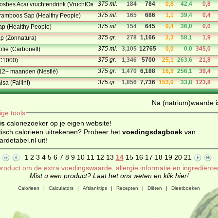
375 ml.
184
784
0,8
42,4
0,8
osbes Acaï vruchtendrink (VruchtOase)
375 ml.
165
686
1,1
39,4
0,4
ramboos Sap (Healthy People)
375 ml.
154
645
0,4
36,0
0,0
ap (Healthy People)
375 gr.
278
1,166
2,3
58,1
1,9
p (Zonnatura)
375 ml.
3,105
12765
0,0
0,0
345,0
olie (Carbonell)
375 gr.
1,346
5700
25,1
263,6
21,8
(C1000)
375 gr.
1,470
6,188
16,9
256,1
39,4
12+ maanden (Nestlé)
375 gr.
1,856
7,736
153,0
33,8
123,8
lsa (Fallini)
Na (natrium)waarde is
ige tools
is
caloriezoeker op je eigen website!
isch calorieën uitrekenen? Probeer het
voedingsdagboek
van
detabel.nl uit!
1
2
3
4
5
6
7
8
9
10
11
12
13
14
15
16
17
18
19
20
21
roduct om de extra voedingswaarde, allergie informatie en ingrediënte
Mist u een product? Laat het ons weten en klik hier!
Calorieen
|
Calculators
|
Afslanktips
|
Recepten
|
Diëten
|
Dieetboeken