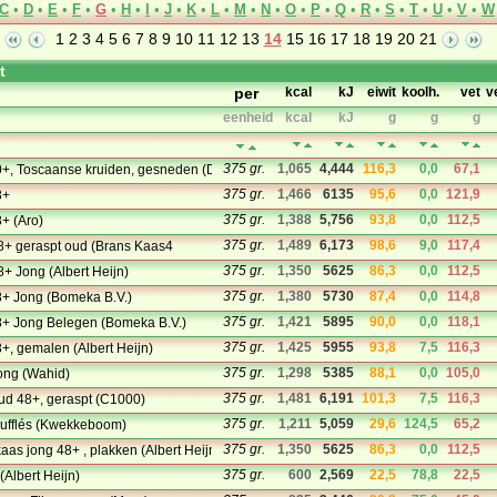
C
•
D
•
E
•
F
•
G
•
H
•
I
•
J
•
K
•
L
•
M
•
N
•
O
•
P
•
Q
•
R
•
S
•
T
•
U
•
V
•
W
1
2
3
4
5
6
7
8
9
10
11
12
13
14
15
16
17
18
19
20
21
t
per
kcal
kJ
eiwit
koolh.
vet
v
eenheid
kcal
kJ
g
g
g
375 gr.
1,065
4,444
116,3
0,0
67,1
+, Toscaanse kruiden, gesneden (Den Hollander Food)
375 gr.
1,466
6135
95,6
0,0
121,9
8+
375 gr.
1,388
5,756
93,8
0,0
112,5
+ (Aro)
375 gr.
1,489
6,173
98,6
9,0
117,4
+ geraspt oud (Brans Kaas4
375 gr.
1,350
5625
86,3
0,0
112,5
 Jong (Albert Heijn)
375 gr.
1,380
5730
87,4
0,0
114,8
+ Jong (Bomeka B.V.)
375 gr.
1,421
5895
90,0
0,0
118,1
+ Jong Belegen (Bomeka B.V.)
375 gr.
1,425
5955
93,8
7,5
116,3
, gemalen (Albert Heijn)
375 gr.
1,298
5385
88,1
0,0
105,0
ong (Wahid)
375 gr.
1,481
6,191
101,3
7,5
116,3
ud 48+, geraspt (C1000)
375 gr.
1,211
5,059
29,6
124,5
65,2
ufflés (Kwekkeboom)
375 gr.
1,350
5625
86,3
0,0
112,5
as jong 48+ , plakken (Albert Heijn)
375 gr.
600
2,569
22,5
78,8
22,5
(Albert Heijn)