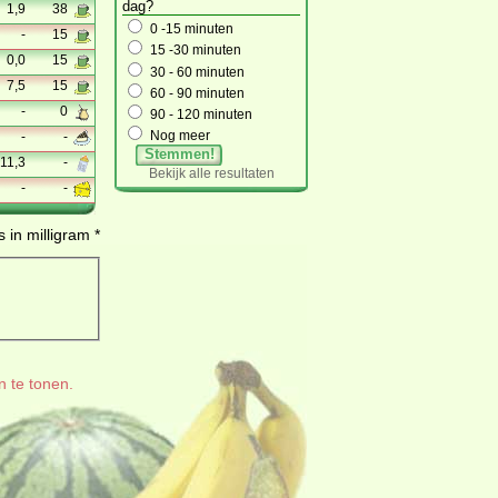
dag?
1,9
38
0 -15 minuten
-
15
15 -30 minuten
0,0
15
30 - 60 minuten
7,5
15
60 - 90 minuten
-
0
90 - 120 minuten
Nog meer
-
-
Stemmen!
11,3
-
Bekijk alle resultaten
-
-
 in milligram *
n te tonen.