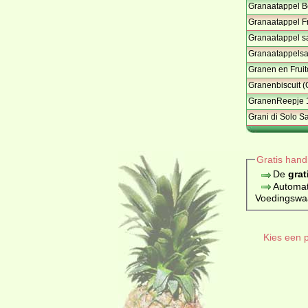
Granaatappel B
Granaatappel F
Granaatappel s
Granaatappelsa
Granen en Fruit
Granenbiscuit 
GranenReepje 
Grani di Solo Sa
Gratis hand
De
grat
Automat
Voedingswaar
Kies een p