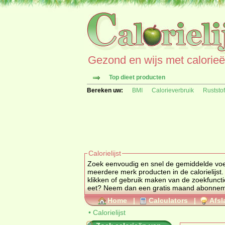
Gezond en wijs met calorieën 
Top dieet producten
Bereken uw:
BMI
Calorieverbruik
Ruststo
Calorielijst
Zoek eenvoudig en snel de gemiddelde
vo
meerdere merk producten in de calorielijst.
klikken of gebruik maken van de zoekfuncti
eet? Neem dan een gratis maand abonne
Home
|
Calculators
|
Afsl
•
Calorielijst