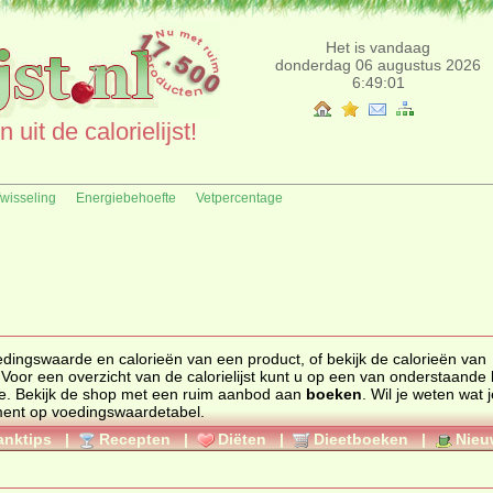
Het is vandaag
donderdag 06 augustus 2026
6:49:01
uit de calorielijst!
fwisseling
Energiebehoefte
Vetpercentage
edingswaarde
en
calorieën
van een product, of bekijk de calorieën van
 Voor een overzicht van de calorielijst kunt u op een van onderstaande l
e. Bekijk de
shop
met een ruim aanbod aan
boeken
. Wil je weten wat 
ment op
voedingswaardetabel
.
anktips
|
Recepten
|
Diëten
|
Dieetboeken
|
Nieu