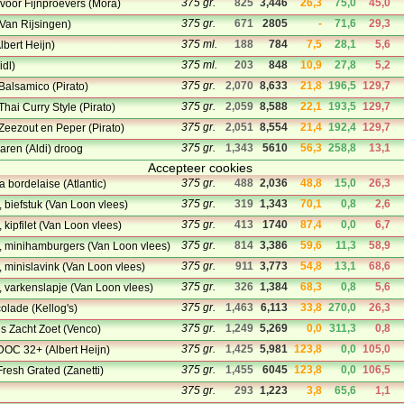
375 gr.
825
3,446
26,3
75,0
45,0
voor Fijnproevers (Mora)
375 gr.
671
2805
-
71,6
29,3
Van Rijsingen)
375 ml.
188
784
7,5
28,1
5,6
bert Heijn)
375 ml.
203
848
10,9
27,8
5,2
dl)
375 gr.
2,070
8,633
21,8
196,5
129,7
alsamico (Pirato)
375 gr.
2,059
8,588
22,1
193,5
129,7
hai Curry Style (Pirato)
375 gr.
2,051
8,554
21,4
192,4
129,7
eezout en Peper (Pirato)
375 gr.
1,343
5610
56,3
258,8
13,1
ren (Aldi) droog
Accepteer cookies
375 gr.
488
2,036
48,8
15,0
26,3
la bordelaise (Atlantic)
375 gr.
319
1,343
70,1
0,8
2,6
 biefstuk (Van Loon vlees)
375 gr.
413
1740
87,4
0,0
6,7
kipfilet (Van Loon vlees)
375 gr.
814
3,386
59,6
11,3
58,9
, minihamburgers (Van Loon vlees)
375 gr.
911
3,773
54,8
13,1
68,6
 minislavink (Van Loon vlees)
375 gr.
326
1,384
68,3
0,8
5,6
 varkenslapje (Van Loon vlees)
375 gr.
1,463
6,113
33,8
270,0
26,3
lade (Kellog's)
375 gr.
1,249
5,269
0,0
311,3
0,8
s Zacht Zoet (Venco)
375 gr.
1,425
5,981
123,8
0,0
105,0
OC 32+ (Albert Heijn)
375 gr.
1,455
6045
123,8
0,0
106,5
esh Grated (Zanetti)
375 gr.
293
1,223
3,8
65,6
1,1