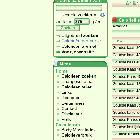
Zoek calorieën van
A
•
B
•
exacte zoekterm
Calorielijs
zoek per
g / ml
Product
Zoeken
Uitgebreid
zoeken
Calorieën per portie
Calorieën
archief
Goudse kaas 30
Voor je website
Goudse kaas 4
Goudse kaas 48
Menu
Goudse Kaas 48
Home
Calorieen zoeken
Goudse Kaas 48+
Energieschema
Goudse kaas 48
Calorieen teller
Goudse kaas 48
Links
Recepten
Goudse kaas 48+
E-nummers
Goudse Kaas J
Contact
Goudse kaas, o
Disclaimer
Polls
Goudse Kaasso
Calculators
Goudse komijnka
Body Mass Index
Goulash Kroket 
Calorieverbruik