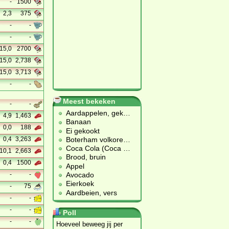
-
1500
2,3
375
-
-
-
-
15,0
2700
15,0
2,738
15,0
3,713
-
-
Meest bekeken
-
-
Aardappelen, gek
…
4,9
1,463
Banaan
0,0
188
Ei gekookt
Boterham volkore
…
0,4
3,263
Coca Cola (Coca
…
10,1
2,663
Brood, bruin
0,4
1500
Appel
Avocado
-
-
Eierkoek
-
75
Aardbeien, vers
-
-
-
-
Poll
-
-
Hoeveel beweeg jij per