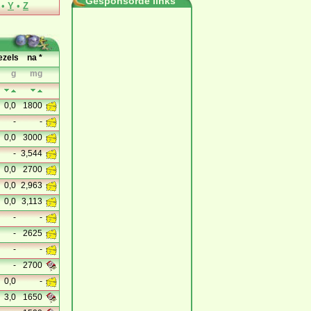
Gesponsorde links
•
Y
•
Z
ezels
na *
g
mg
0,0
1800
-
-
0,0
3000
-
3,544
0,0
2700
0,0
2,963
0,0
3,113
-
-
-
2625
-
-
-
2700
0,0
-
3,0
1650