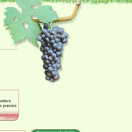
etters
je precies
ws