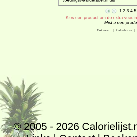
1
2
3
4
5
Kies een product om de extra voeding
Mist u een produc
Calorieen
|
Calculators
|
© 2005 - 2026
Calorielijst.