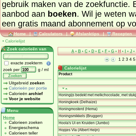
gebruik maken van de zoekfunctie. 
aanbod aan
boeken
. Wil je weten 
een gratis maand abonnement op
vo
Home
|
Calculators
|
Afslanktips
|
Recepten
•
Calorielijst
Zoek calorieën van
A
•
B
•
C
•
D
•
E
•
F
•
G
•
H
•
I
•
J
•
1
2
3
4
5
exacte zoekterm
Calorielijst
zoek per
g / ml
Product
Zoeken
Uitgebreid
zoeken
Calorieën per portie
Calorieën
archief
Honingijs bedekt met melkchocolade, met stukje
Voor je website
Honingkoek (Delhaize)
Honingmosterd (Hema)
Menu
Honingsmikkels (Bruggen)
Home
Calorieen zoeken
Hoola's Ui en Kruiden (Jumbo)
Energieschema
Hopjes Vla (Albert Heijn)
Calorieen teller