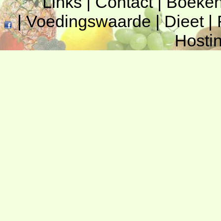
Links
|
Contact
|
Boeke
|
Voedingswaarde
|
Dieet
|
Hosti