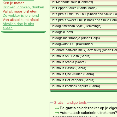
Hot Marinade saus (Conimex)
Ken je maten
Drinken, drinken, drinken
Hot Pepper Sauce (Santa Maria)
Val af, maar blijf eten
Hot Spirals Erdnuss-Chili (Snack and Smile 
De wekker is je vriend
Van uitstel komt afstel
Hot Spirals Sweet-Chili (Snack and Smile Co
Afvallen doe je niet
Hotdog American Style (Flemmings)
alleen
Hotdogs (Unox)
Hotdogs met broodje (Albert Heijn)
Hotdogworst XXL (Böklunder)
Houdbare halfvolle melk, lactosevrij (Albert Hei
Houmous Abu Gosh (Sabra)
Houmous Arabia (Sabra)
Houmous classic (Sabra)
Houmous fijne kruiden (Sabra)
Houmous Hot Peppers (Sabra)
Houmous knoflook paprika (Sabra)
Gratis handige tools
De
gratis
caloriezoeker op je eige
Automatisch calorieën uitrekenen
Voedingswaardetabel.nl uit!