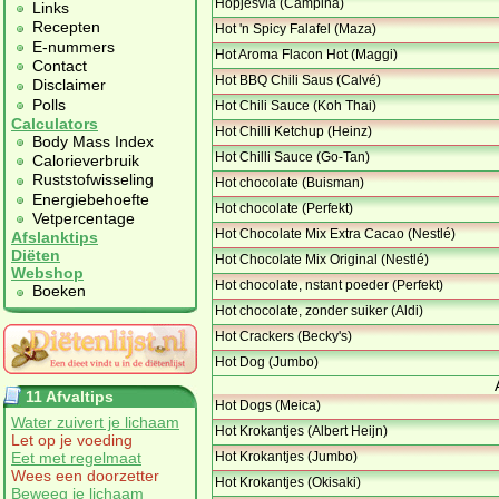
Hopjesvla (Campina)
Links
Recepten
Hot 'n Spicy Falafel (Maza)
E-nummers
Hot Aroma Flacon Hot (Maggi)
Contact
Hot BBQ Chili Saus (Calvé)
Disclaimer
Polls
Hot Chili Sauce (Koh Thai)
Calculators
Hot Chilli Ketchup (Heinz)
Body Mass Index
Hot Chilli Sauce (Go-Tan)
Calorieverbruik
Ruststofwisseling
Hot chocolate (Buisman)
Energiebehoefte
Hot chocolate (Perfekt)
Vetpercentage
Hot Chocolate Mix Extra Cacao (Nestlé)
Afslanktips
Diëten
Hot Chocolate Mix Original (Nestlé)
Webshop
Hot chocolate, nstant poeder (Perfekt)
Boeken
Hot chocolate, zonder suiker (Aldi)
Hot Crackers (Becky's)
Hot Dog (Jumbo)
11 Afvaltips
Hot Dogs (Meica)
Water zuivert je lichaam
Hot Krokantjes (Albert Heijn)
Let op je voeding
Eet met regelmaat
Hot Krokantjes (Jumbo)
Wees een doorzetter
Hot Krokantjes (Okisaki)
Beweeg je lichaam