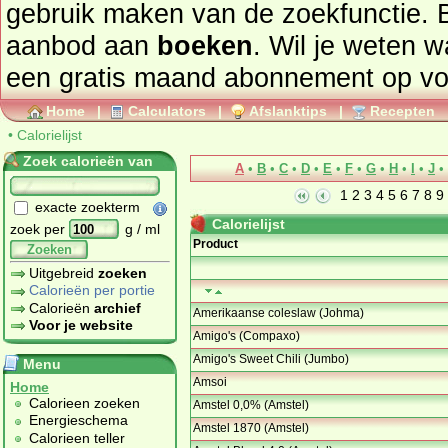
gebruik maken van de zoekfunctie. 
aanbod aan
boeken
. Wil je weten 
een gratis maand abonnement op
vo
Home
|
Calculators
|
Afslanktips
|
Recepten
•
Calorielijst
Zoek calorieën van
A
•
B
•
C
•
D
•
E
•
F
•
G
•
H
•
I
•
J
•
1
2
3
4
5
6
7
8
9
exacte zoekterm
Calorielijst
zoek per
g / ml
Product
Zoeken
Uitgebreid
zoeken
Calorieën per portie
Calorieën
archief
Amerikaanse coleslaw (Johma)
Voor je website
Amigo's (Compaxo)
Amigo's Sweet Chili (Jumbo)
Menu
Amsoi
Home
Calorieen zoeken
Amstel 0,0% (Amstel)
Energieschema
Amstel 1870 (Amstel)
Calorieen teller