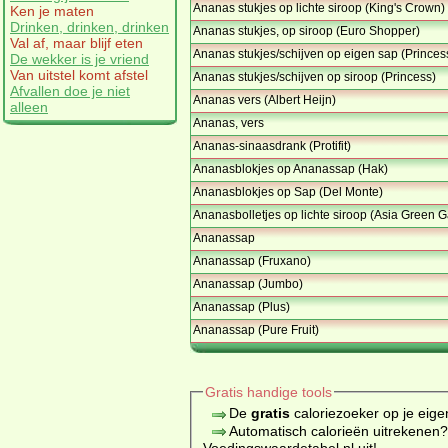
Ananas stukjes op lichte siroop (King's Crown)
Ken je maten
Drinken, drinken, drinken
Ananas stukjes, op siroop (Euro Shopper)
Val af, maar blijf eten
Ananas stukjes/schijven op eigen sap (Princes
De wekker is je vriend
Van uitstel komt afstel
Ananas stukjes/schijven op siroop (Princess)
Afvallen doe je niet
Ananas vers (Albert Heijn)
alleen
Ananas, vers
Ananas-sinaasdrank (Protifit)
Ananasblokjes op Ananassap (Hak)
Ananasblokjes op Sap (Del Monte)
Ananasbolletjes op lichte siroop (Asia Green 
Ananassap
Ananassap (Fruxano)
Ananassap (Jumbo)
Ananassap (Plus)
Ananassap (Pure Fruit)
Gratis handige tools
De
gratis
caloriezoeker op je eige
Automatisch calorieën uitrekenen
Voedingswaardetabel.nl uit!