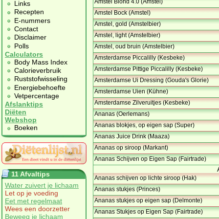
Amstel Blond 4.0 (Amstel)
Links
Recepten
Amstel Bock (Amstel)
E-nummers
Amstel, gold (Amstelbier)
Contact
Amstel, light (Amstelbier)
Disclaimer
Polls
Amstel, oud bruin (Amstelbier)
Calculators
Amsterdamse Piccalilly (Kesbeke)
Body Mass Index
Amsterdamse Pittige Piccalilly (Kesbeke)
Calorieverbruik
Ruststofwisseling
Amsterdamse Ui Dressing (Gouda's Glorie)
Energiebehoefte
Amsterdamse Uien (Kühne)
Vetpercentage
Amsterdamse Zilveruitjes (Kesbeke)
Afslanktips
Diëten
Ananas (Oerlemans)
Webshop
Ananas blokjes, op eigen sap (Super)
Boeken
Ananas Juice Drink (Maaza)
Ananas op siroop (Markant)
Ananas Schijven op Eigen Sap (Fairtrade)
11 Afvaltips
Ananas schijven op lichte siroop (Hak)
Water zuivert je lichaam
Ananas stukjes (Princes)
Let op je voeding
Eet met regelmaat
Ananas stukjes op eigen sap (Delmonte)
Wees een doorzetter
Ananas Stukjes op Eigen Sap (Fairtrade)
Beweeg je lichaam