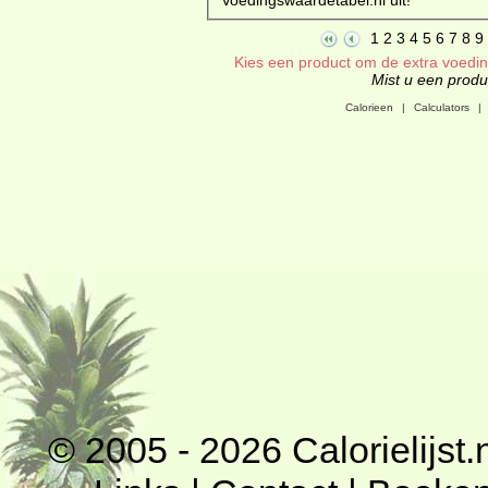
1
2
3
4
5
6
7
8
9
Kies een product om de extra voeding
Mist u een produc
Calorieen
|
Calculators
|
© 2005 - 2026
Calorielijst.