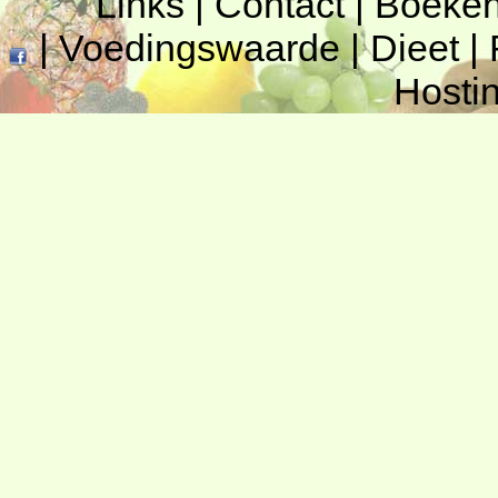
Links
|
Contact
|
Boeke
|
Voedingswaarde
|
Dieet
|
Hosti