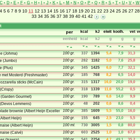
C
•
D
•
E
•
F
•
G
•
H
•
I
•
J
•
K
•
L
•
M
•
N
•
O
•
P
•
Q
•
R
•
S
•
T
•
U
•
V
•
W
4
5
6
7
8
9
10
11
12
13
14
15
16
17
18
19
20
21
22
23
24
25
26
27
28
33
34
35
36
37
38
39
40
41
42
t
per
kcal
kJ
eiwit
koolh.
vet
v
eenheid
kcal
kJ
g
g
g
100 gr.
337
1394
5,4
7,9
31,3
e (Johma)
100 gr.
282
1182
5,0
7,6
25,8
e (Jumbo)
100 gr.
345
1425
6,0
7,7
32,1
 (Plus)
100 gr.
185
768
8,2
6,5
14,0
met Mosterd (Freshmaster)
100 gr.
315
1317
16,0
20,0
19,0
zzarella sticks (McCain)
100 gr.
318
1339
11,6
55,2
0,5
(Crispy)
100 gr.
190
789
6,6
14,0
9,9
l (Garden Gourmet)
100 gr.
48
202
0,6
8,6
0,4
s (Devos Lemmens)
100 gr.
385
1609
5,5
55,0
16,0
lade brownie (Albert Heijn Excellent)
100 gr.
155
645
2,5
23,0
5,5
(Albert Heijn)
100 ml.
730
3005
1,5
0,8
80,0
aise (Albert Heijn)
100 gr.
603
2525
1,0
1,0
67,0
naise (Calvé)
100 gr.
541
2254
4,7
49,1
35,2
nes (Isawra)