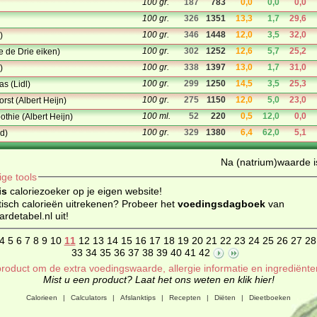
100 gr.
187
783
0,0
0,0
0,0
100 gr.
326
1351
13,3
1,7
29,6
100 gr.
346
1448
12,0
3,5
32,0
)
100 gr.
302
1252
12,6
5,7
25,2
e de Drie eiken)
100 gr.
338
1397
13,0
1,7
31,0
)
100 gr.
299
1250
14,5
3,5
25,3
as (Lidl)
100 gr.
275
1150
12,0
5,0
23,0
rst (Albert Heijn)
100 ml.
52
220
0,5
12,0
0,0
thie (Albert Heijn)
100 gr.
329
1380
6,4
62,0
5,1
kd)
Na (natrium)waarde is
ige tools
is
caloriezoeker op je eigen website!
isch calorieën uitrekenen? Probeer het
voedingsdagboek
van
detabel.nl uit!
4
5
6
7
8
9
10
11
12
13
14
15
16
17
18
19
20
21
22
23
24
25
26
27
28
33
34
35
36
37
38
39
40
41
42
roduct om de extra voedingswaarde, allergie informatie en ingrediënte
Mist u een product? Laat het ons weten en klik hier!
Calorieen
|
Calculators
|
Afslanktips
|
Recepten
|
Diëten
|
Dieetboeken