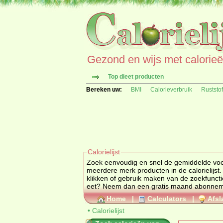
Gezond en wijs met calorieën 
Top dieet producten
Bereken uw:
BMI
Calorieverbruik
Ruststo
Calorielijst
Zoek eenvoudig en snel de gemiddelde
vo
meerdere merk producten in de calorielijst.
klikken of gebruik maken van de zoekfuncti
eet? Neem dan een gratis maand abonne
Home
|
Calculators
|
Afsl
•
Calorielijst