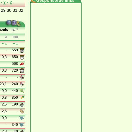
Gesponsorde links
•
Y
•
Z
29
30
31
32
ezels
na *
g
mg
-
559
0,3
650
-
568
0,3
720
-
-
23,1
240
9,0
440
0,8
850
2,5
190
2,5
-
0,0
-
-
340
2,8
40