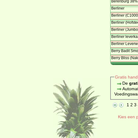
Berenburg 38%
Berliner
Berliner (C1000
Berliner (Hofste
Berliner (Jumbo
Berliner leverka
Berliner Leverwo
Berry Badit Smoo
Berry Bliss (Na
Gratis hand
De
grat
Automat
Voedingswaar
1
2
3
Kies een p