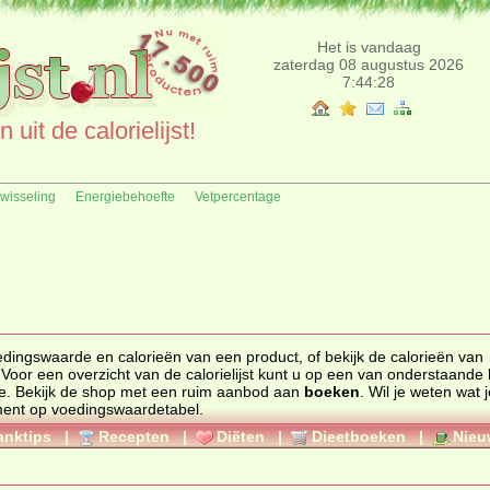
Het is vandaag
zaterdag 08 augustus 2026
7:44:28
uit de calorielijst!
fwisseling
Energiebehoefte
Vetpercentage
edingswaarde
en
calorieën
van een product, of bekijk de calorieën van
 Voor een overzicht van de calorielijst kunt u op een van onderstaande l
e. Bekijk de
shop
met een ruim aanbod aan
boeken
. Wil je weten wat 
ment op
voedingswaardetabel
.
anktips
|
Recepten
|
Diëten
|
Dieetboeken
|
Nieu