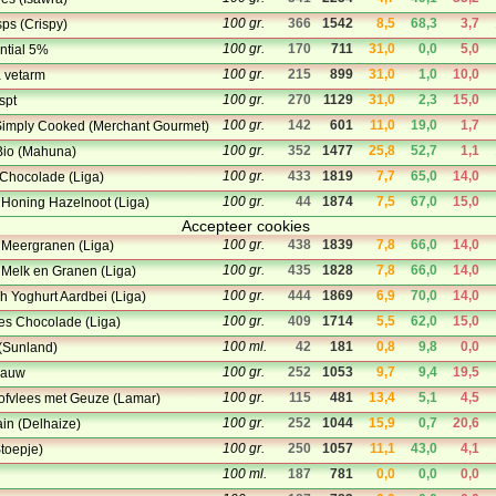
100 gr.
366
1542
8,5
68,3
3,7
sps (Crispy)
100 gr.
170
711
31,0
0,0
5,0
ential 5%
100 gr.
215
899
31,0
1,0
10,0
a vetarm
100 gr.
270
1129
31,0
2,3
15,0
spt
100 gr.
142
601
11,0
19,0
1,7
 Simply Cooked (Merchant Gourmet)
100 gr.
352
1477
25,8
52,7
1,1
Bio (Mahuna)
100 gr.
433
1819
7,7
65,0
14,0
l Chocolade (Liga)
100 gr.
44
1874
7,5
67,0
15,0
l Honing Hazelnoot (Liga)
Accepteer cookies
100 gr.
438
1839
7,8
66,0
14,0
l Meergranen (Liga)
100 gr.
435
1828
7,8
66,0
14,0
l Melk en Granen (Liga)
100 gr.
444
1869
6,9
70,0
14,0
h Yoghurt Aardbei (Liga)
100 gr.
409
1714
5,5
62,0
15,0
kes Chocolade (Liga)
100 ml.
42
181
0,8
9,8
0,0
+ (Sunland)
100 gr.
252
1053
9,7
9,4
19,5
lauw
100 gr.
115
481
13,4
5,1
4,5
ofvlees met Geuze (Lamar)
100 gr.
252
1044
15,9
0,7
20,6
in (Delhaize)
100 gr.
250
1057
11,1
43,0
4,1
Stoepje)
100 ml.
187
781
0,0
0,0
0,0