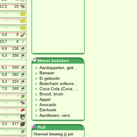
12,5
20
-
-
-
-
-
-
4,0
8
10,7
8
6,9
236
4,3
356
Meest bekeken
Aardappelen, gek
…
6,1
559
Banaan
6,8
392
Ei gekookt
4,3
224
Boterham volkore
…
Coca Cola (Coca
…
7,0
240
Brood, bruin
-
-
Appel
-
-
Avocado
Eierkoek
-
-
Aardbeien, vers
-
-
3,3
477
Poll
-
-
Hoeveel beweeg jij per