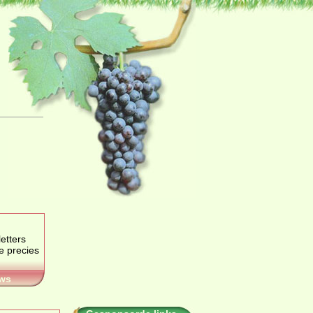
etters
je precies
ws