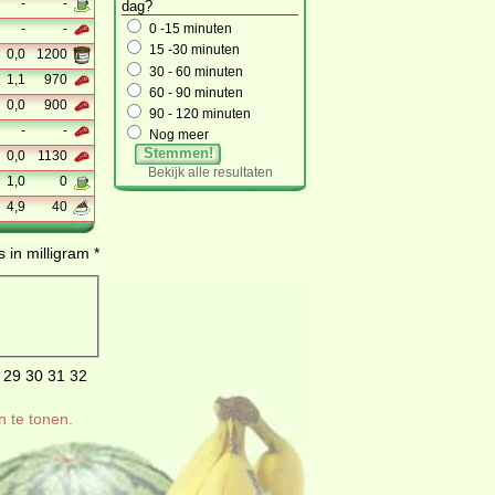
-
-
dag?
-
-
0 -15 minuten
15 -30 minuten
0,0
1200
30 - 60 minuten
1,1
970
60 - 90 minuten
0,0
900
90 - 120 minuten
-
-
Nog meer
Stemmen!
0,0
1130
Bekijk alle resultaten
1,0
0
4,9
40
 in milligram *
29
30
31
32
n te tonen.