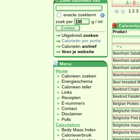
Zoek calorieën van
A
•
B
•
1
2
3
exacte zoekterm
zoek per
g / ml
Calorielijs
Zoeken
Product
Uitgebreid
zoeken
Calorieën per portie
Calorieën
archief
Voor je website
Beenham Salad
Beenham salad
Menu
Beenham salade
Home
Beenhamsalade 
Calorieen zoeken
Energieschema
Beer breaded Mo
Calorieen teller
Beetroot Crisps 
Links
Beetroot Falafe
Recepten
E-nummers
Belgian Pickle
Contact
Belgische choco
Disclaimer
Belgische Friet 
Polls
Calculators
Belgische mayon
Body Mass Index
Belgische Mayo
Calorieverbruik
Belgische prali