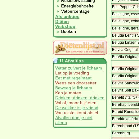
Ruststofwisseling
Energiebehoefte
Bell Pepper Cri
Vetpercentage
Belleligne, ess
Afslanktips
Belleligne, extr
Diëten
Webshop
Belleligne, gera
Boeken
Beluga Lentils
Beluga Linzen 
Belvita Origina
BelVita Origina
11 Afvaltips
Water zuivert je lichaam
BelVita Origina
Let op je voeding
BelVita Origina
Eet met regelmaat
Wees een doorzetter
Belvita Sandwic
Beweeg je lichaam
Belvita Soft Ba
Ken je maten
Benefit vitality
Drinken, drinken, drinken
Val af, maar blijf eten
Berehap, berek
De wekker is je vriend
Bereid Rundsto
Van uitstel komt afstel
Afvallen doe je niet
Bereide américa
alleen
Berenbrood ('t 
Berenburg